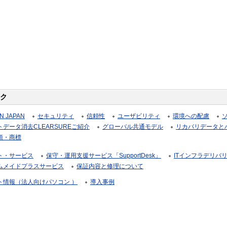
ク
N JAPAN
セキュリティ
信頼性
ユーザビリティ
環境への配慮
データ消去CLEARSUREご紹介
グローバル共通モデル
リカバリデータと
項・商標
ト・サービス
保守・運用支援サービス「SupportDesk」
ITインフラデリバ
ムメイドプラスサービス
保証内容と修理について
ト情報（法人向けパソコン ）
導入事例