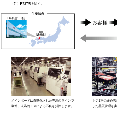
（注）R727/Rを除く。
メインボードは自動化された専用のラインで
ネジ1本の締め忘
製造。人為的ミスによる不良を排除します。
した品質管理を