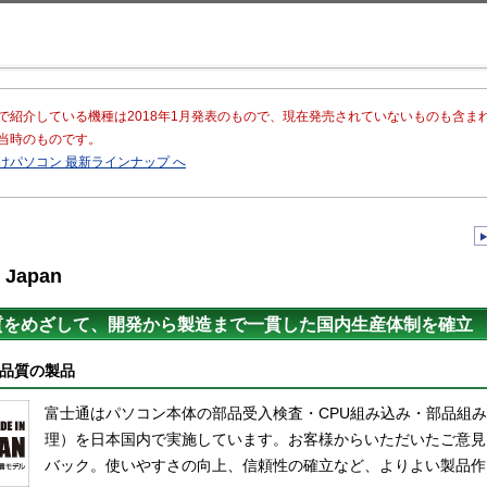
このページの本文へ移動
で紹介している機種は2018年1月発表のもので、現在発売されていないものも含
当時のものです。
けパソコン 最新ラインナップ へ
 Japan
質をめざして、開発から製造まで一貫した国内生産体制を確立
品質の製品
富士通はパソコン本体の部品受入検査・CPU組み込み・部品組
理）を日本国内で実施しています。お客様からいただいたご意見
バック。使いやすさの向上、信頼性の確立など、よりよい製品作