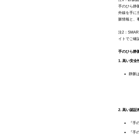
手のひら静
外線を手に
脈情報と、
注2：SMAR
イトでご確
手のひら静
1. 高い安全
静脈
2. 高い認
『手
『手