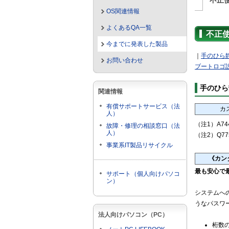
不正
OS関連情報
よくあるQA一覧
不正
今までに発表した製品
｜
手のひら
お問い合わせ
ブートロゴ
手のひら
関連情報
有償サポートサービス（法
カ
人）
（注1）A74
故障・修理の相談窓口（法
人）
（注2）Q7
事業系IT製品リサイクル
《カン
最も安心で
サポート（個人向けパソコ
ン）
システムへ
うなパスワ
法人向けパソコン（PC）
桁数の