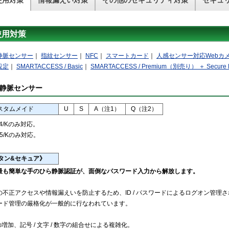
使用対策
情報漏えい対策
その他のセキュリティ対策
セキュ
使用対策
静脈センサー
｜
指紋センサー
｜
NFC
｜
スマートカード
｜
人感センサー対応Webカ
設定
｜
SMARTACCESS / Basic
｜
SMARTACCESS / Premium（別売り） ＋ Secure
静脈センサー
スタムメイド
U
S
A（注1）
Q（注2）
4/Kのみ対応。
75/Kのみ対応。
タン&セキュア》
最も簡単な手のひら静脈認証が、面倒なパスワード入力から解放します。
の不正アクセスや情報漏えいを防止するため、ID / パスワードによるログオン管理
ード管理の厳格化が一般的に行なわれています。
増加、記号 / 文字 / 数字の組合せによる複雑化。