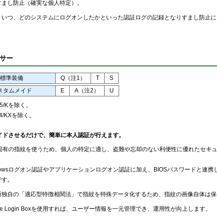
すまし防止（確実な個人特定）。
、いつ、どのシステムにログオンしたかといった認証ログの記録となりすまし防止に
サー
標準装備
Q（注1）
T
S
スタムメイド
E
A（注2）
U
5/Kを除く。
4/KXを除く。
イドさせるだけで、簡単に本人認証が行えます。
固有の指紋を使うため、個人の特定に適し、盗難や忘却のない利便性に優れたセキ
ndowsログオン認証やアプリケーションログオン認証に加え、BIOSパスワードと連
です。
通独自の「適応型特徴相関法」で指紋を特殊データ化するため、指紋の画像自体は保
ure Login Boxを使用すれば、ユーザー情報を一元管理でき、運用性が向上します。