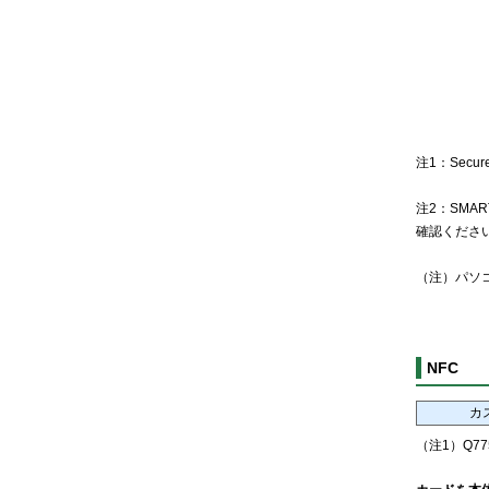
注1：Secu
注2：SMAR
確認くださ
（注）パソ
NFC
カ
（注1）Q77