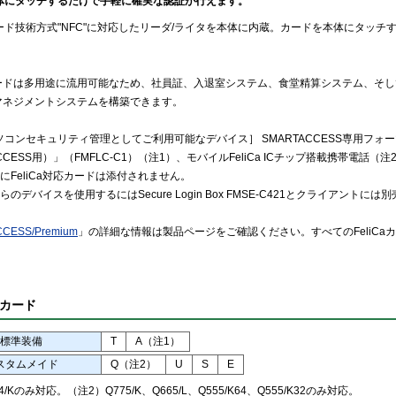
体にタッチするだけで手軽に確実な認証が行えます。
カード技術方式"NFC"に対応したリーダ/ライタを本体に内蔵。カードを本体にタッ
ードは多用途に流用可能なため、社員証、入退室システム、食堂精算システム、そし
マネジメントシステムを構築できます。
コンセキュリティ管理としてご利用可能なデバイス］ SMARTACCESS専用フォーマ
CCESS用）」（FMFLC-C1）（注1）、モバイルFeliCa ICチップ搭載携帯電話（注
にFeliCa対応カードは添付されません。
のデバイスを使用するにはSecure Login Box FMSE-C421とクライアントには別売
CESS/Premium
」の詳細な情報は製品ページをご確認ください。すべてのFeliC
カード
標準装備
T
A（注1）
スタムメイド
Q（注2）
U
S
E
4/Kのみ対応。（注2）Q775/K、Q665/L、Q555/K64、Q555/K32のみ対応。