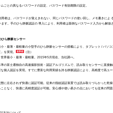
テムごとの異なるパスワードの設定、パスワード有効期限の設定。
利用者は、パスワードが覚えきれない、同じパスワードの使い回し、メモ書きによ 
います。手のひら静脈認証の 導入により、利用者は面倒なパスワード入力から解放
のひら静脈センサー
最小・最薄・最軽量の小型手のひら静脈センサーの搭載により、タブレット / パソ
証」を実現。
（注）
）世界最小・最薄・最軽量。2015年5月現在、当社調べ。
水準の富士通独自の高速撮影技術・認証アルゴリズムで、読み取りセンサーに直接触
実な個人認証を実現。すでに豊富な利用実績を誇る静脈認証により、高精度で高ユー
状態に左右されず快適に認証可能。従来の指紋認証装置では読み取りづらかった乾燥
ることなく、快適に高精度認証が可能。安心感や使い易さの点においても従来の問題
認証方法について