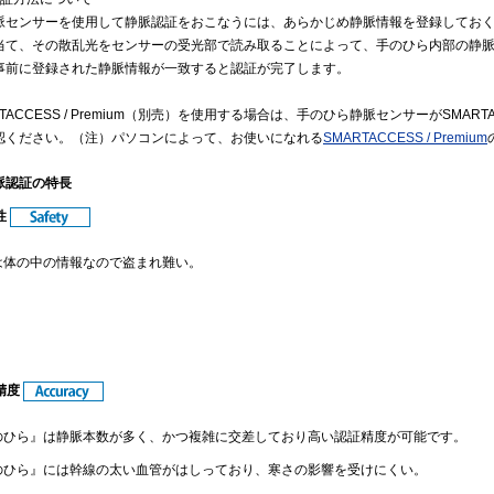
脈センサーを使用して静脈認証をおこなうには、あらかじめ静脈情報を登録してお
当て、その散乱光をセンサーの受光部で読み取ることによって、手のひら内部の静
事前に登録された静脈情報が一致すると認証が完了します。
TACCESS / Premium（別売）を使用する場合は、手のひら静脈センサーがSMARTA
認ください。（注）パソコンによって、お使いになれる
SMARTACCESS / Premium
脈認証の特長
性
は体の中の情報なので盗まれ難い。
証精度
のひら』は静脈本数が多く、かつ複雑に交差しており高い認証精度が可能です。
のひら』には幹線の太い血管がはしっており、寒さの影響を受けにくい。