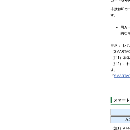
カードを本
非接触IC
す。
同カ
的な
注意：［パソ
（SMARTA
（注1）本体
（注2）これら
す。
「
SMARTAC
スマート
カ
（注1）A74