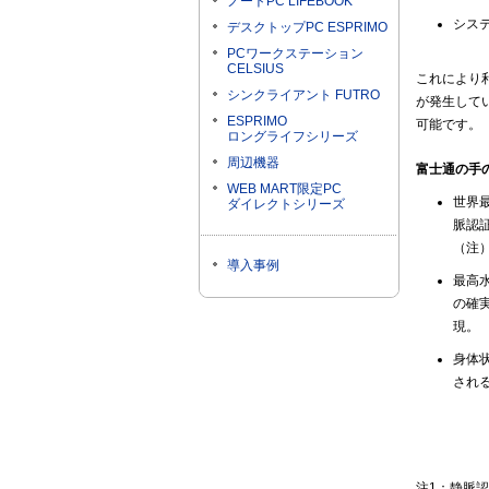
ノートPC LIFEBOOK
シス
デスクトップPC ESPRIMO
PCワークステーション
CELSIUS
これにより
シンクライアント FUTRO
が発生して
ESPRIMO
可能です。
ロングライフシリーズ
周辺機器
富士通の手
WEB MART限定PC
世界
ダイレクトシリーズ
脈認
（注
導入事例
最高
の確
現。
身体
され
注1：静脈