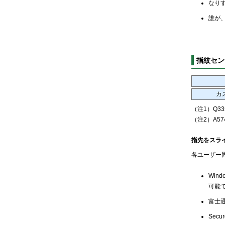
なり
誰が
指紋セン
カ
（注1）Q33
（注2）A57
指先をスラ
各ユーザー
Wi
可能
富士
Sec