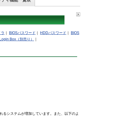
リティ機能一覧表
メラ
｜
BIOSパスワード
｜
HDDパスワード
｜
BIOS
 Login Box（別売り）
｜
されるシステムが増加しています。また、以下のよ