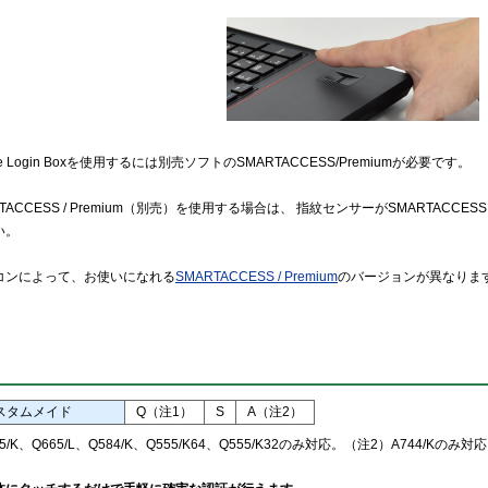
re Login Boxを使用するには別売ソフトのSMARTACCESS/Premiumが必要です。
TACCESS / Premium（別売）を使用する場合は、 指紋センサーがSMARTACCES
い。
コンによって、お使いになれる
SMARTACCESS / Premium
のバージョンが異なりま
スタムメイド
Q（注1）
S
A（注2）
5/K、Q665/L、Q584/K、Q555/K64、Q555/K32のみ対応。（注2）A744/Kのみ対