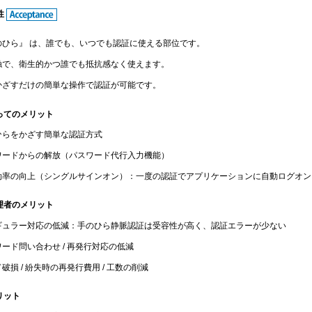
性
のひら』 は、誰でも、いつでも認証に使える部位です。
触で、衛生的かつ誰でも抵抗感なく使えます。
かざすだけの簡単な操作で認証が可能です。
ってのメリット
ひらをかざす簡単な認証方式
ワードからの解放（パスワード代行入力機能）
効率の向上（シングルサインオン）：一度の認証でアプリケーションに自動ログオン
理者のメリット
ギュラー対応の低減：手のひら静脈認証は受容性が高く、認証エラーが少ない
ード問い合わせ / 再発行対応の低減
破損 / 紛失時の再発行費用 / 工数の削減
リット