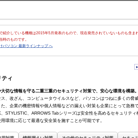
このページの本文へ移動
で紹介している機種は2015年5月発表のもので、現在発売されていないものも含ま
当時のものです。
けパソコン 最新ラインナップ へ
リティ
や大切な情報を守る二重三重のセキュリティ対策で、安心な環境を構築
セス、改ざん、コンピュータウイルスなど、パソコンはつねに多くの脅
また、企業の機密情報や個人情報などの漏えい対策も企業にとって急務
OOK、STYLISTIC、ARROWS Tabシリーズは安全性を高めるセキュリ
使用環境に応じて最適な安全策を施すことが可能です。