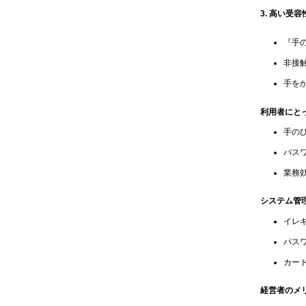
3. 高い受容
『手
非接
手を
利用者にと
手の
パス
業務
システム管
イレ
パスワ
カード
経営者のメ