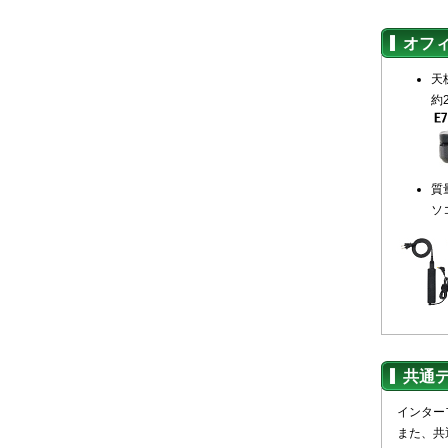
オフ
天
約
質
ソ
共通
インター
また、共