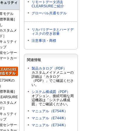
リモートデータ消去
キュリティ
CLEARSUREご紹介
グローバル共通モデル
常モデル
標準装備］
し
リカバリデータとハードデ
カスタムメ
ィスクの空き容量
ド］
注意事項・商標
キュリティ
ップ
紋センサー
マートカー
関連情報
製品カタログ（PDF）
カスタムメイドメニューの
詳細は「カタログ
E734/Kの
（PDF）」でご確認くださ
い。
）
標準装備］
システム構成図（PDF）
オプション、接続可能な周
LEARSURE
辺機器は「システム構成
カスタムメ
図」でご確認ください。
ド］
マニュアル（E754/K）
キュリティ
マニュアル（E744/K）
ップ
紋センサー
マニュアル（E734/K）
マートカー