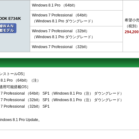
Windows 8.1 Pro （64bit）
Windows 7 Professional （64bit）
OOK E734/K
希望小
（Windows 8.1 Pro ダウングレード）
（税別
Windows 7 Professional （32bit）
294,20
（Windows 8.1 Pro ダウングレード）
Windows 7 Professional （32bit）
ンストールOS］
 8.1 Pro （64bit）（注）
適用可能搭載OS］
 7 Professional （64bit） SP1（Windows 8.1 Pro（注） ダウングレード）
 7 Professional （32bit） SP1（Windows 8.1 Pro（注） ダウングレード）
7 Professional （32bit） SP1
dows 8.1 Pro Update。