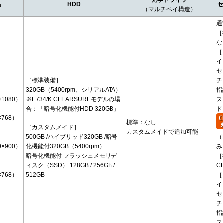
光学ドライブ
晶
HDD
セ
（マルチベイ構造）
通
［
な
［
イ
セ
］
［標準装備］
チ
320GB（5400rpm、シリアルATA）
指
×1080）
※E734/K CLEARSUREモデルの場
ス
合：「暗号化機能付HDD 320GB」
ド
×768）
標準：なし
］
［カスタムメイド］
カスタムメイドで追加可能
500GB /ハイブリッド320GB /暗号
（
0×900）
化機能付320GB（5400rpm）
み
］
暗号化機能付 フラッシュメモリデ
［
ィスク（SSD） 128GB / 256GB /
C
×768）
512GB
［
イ
セ
チ
指
ス