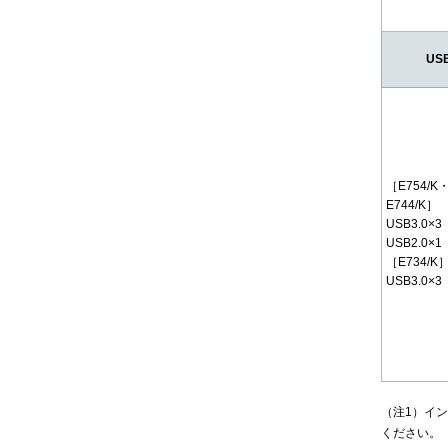
US
［E754/K
E744/K］
USB3.0×3
USB2.0×1
［E734/K
USB3.0×3
（注1）イ
ください。