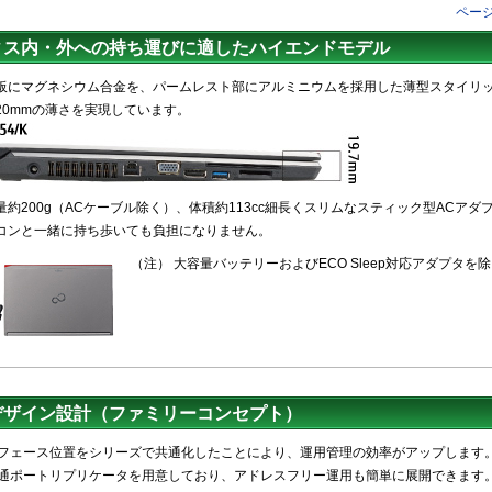
ペー
ィス内・外への持ち運びに適したハイエンドモデル
板にマグネシウム合金を、パームレスト部にアルミニウムを採用した薄型スタイリ
20mmの薄さを実現しています。
量約200g（ACケーブル除く）、体積約113cc細長くスリムなスティック型ACア
コンと一緒に持ち歩いても負担になりません。
（注） 大容量バッテリーおよびECO Sleep対応アダプタを
デザイン設計（ファミリーコンセプト）
フェース位置をシリーズで共通化したことにより、運用管理の効率がアップします
通ポートリプリケータを用意しており、アドレスフリー運用も簡単に展開できます