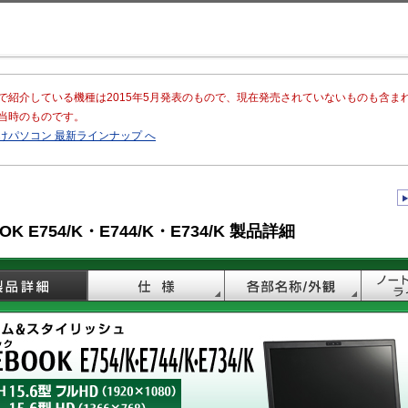
このページの本文へ移動
で紹介している機種は2015年5月発表のもので、現在発売されていないものも含ま
当時のものです。
けパソコン 最新ラインナップ へ
OOK E754/K・E744/K・E734/K 製品詳細