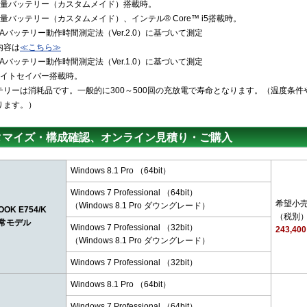
容量バッテリー（カスタムメイド）搭載時。
量バッテリー（カスタムメイド）、インテル® Core™ i5搭載時。
ITAバッテリー動作時間測定法（Ver.2.0）に基づいて測定
内容は
≪こちら≫
ITAバッテリー動作時間測定法（Ver.1.0）に基づいて測定
ェイトセイバー搭載時。
テリーは消耗品です。一般的に300～500回の充放電で寿命となります。（温度条件
ります。）
タマイズ・構成確認、オンライン見積り・ご購入
Windows 8.1 Pro （64bit）
Windows 7 Professional （64bit）
希望小
（Windows 8.1 Pro ダウングレード）
OOK E754/K
（税別
常モデル
Windows 7 Professional （32bit）
243,40
（Windows 8.1 Pro ダウングレード）
Windows 7 Professional （32bit）
Windows 8.1 Pro （64bit）
Windows 7 Professional （64bit）