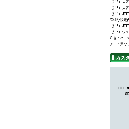
（注2）大
（注3）大容
（注4）JE
詳細な設定
（注5）JE
（注6）ウ
注意：バッ
よって異な
カス
LIFEB
通