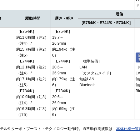
ド
通信
B
駆動時間
薄さ・軽さ
［E754/K・E744/K・E734/K］
［
［E754/K］
［E754/K］
約11.6時間（注2）
19.7～
（注4） /
26.9mm
約15.7時間（注2）
約1.94kg（注
（注5）
6）
・
［E744/K］
［E744/K］
［標準装備］
約12.1時間（注2）
20.6～
LAN
［
（注4） /
26.9mm
［カスタムメイド］
L
約17.1時間（注2）
約1.79kg（注
無線LAN
無
］
（注5）
6）
Bluetooth
無
［E734/K］
［E734/K］
Bl
約10.9時間（注3）
20.6～
（注4） /
26.9mm
約16.3時間（注3）
約1.69kg（注
（注5）
6）
ンテル® ターボ・ブースト・テクノロジー動作時。通常動作周波数は「
本体仕様一覧