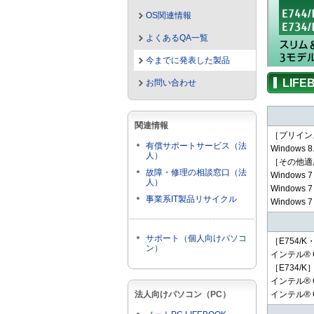
OS関連情報
よくあるQA一覧
今までに発表した製品
LIFE
お問い合わせ
関連情報
［プリイン
有償サポートサービス（法
Windows 8
人）
［その他適
故障・修理の相談窓口（法
Windows 
人）
Windows 
事業系IT製品リサイクル
Windows 7
サポート（個人向けパソコ
［E754/K・
ン）
インテル® C
［E734/K
インテル® C
法人向けパソコン（PC）
インテル® C