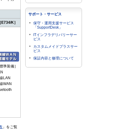
サポート・サービス
E734/K］
保守・運用支援サービス
「SupportDesk」
ITインフラデリバリーサー
ビス
カスタムメイドプラスサー
ビス
保証内容と修理について
標準装備］
AN
線LAN
線WAN
uetooth
表
」をご覧