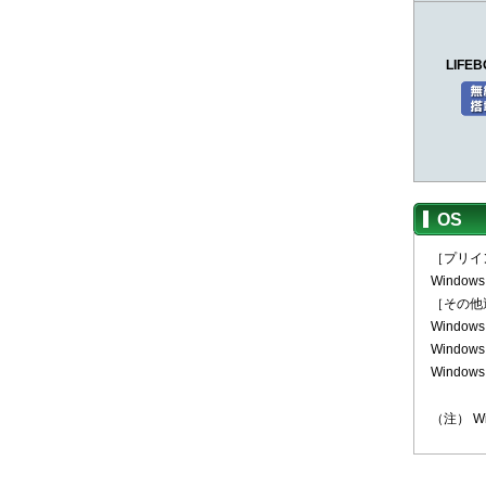
LIFEB
OS
［プリイ
Windows
［その他
Windows
Windows
Windows 
（注） Win