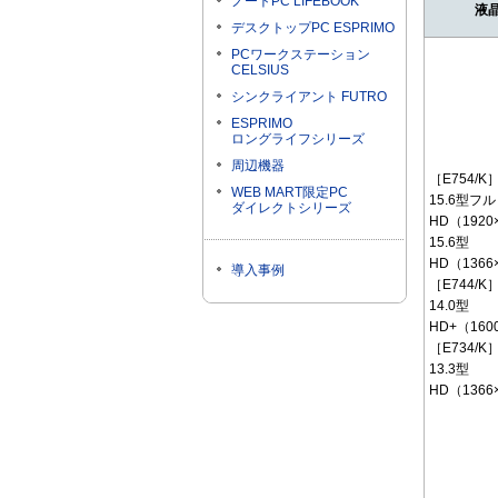
ノートPC LIFEBOOK
液
デスクトップPC ESPRIMO
PCワークステーション
CELSIUS
シンクライアント FUTRO
ESPRIMO
ロングライフシリーズ
周辺機器
［E754/K
WEB MART限定PC
15.6型フル
ダイレクトシリーズ
HD（1920
15.6型
HD（1366
導入事例
［E744/K
14.0型
HD+（160
［E734/K
13.3型
HD（1366