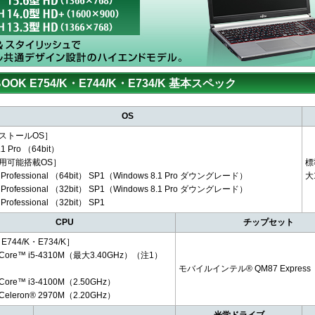
BOOK E754/K・E744/K・E734/K 基本スペック
OS
ストールOS］
.1 Pro （64bit）
用可能搭載OS］
標
7 Professional （64bit） SP1（Windows 8.1 Pro ダウングレード）
大
7 Professional （32bit） SP1（Windows 8.1 Pro ダウングレード）
 Professional （32bit） SP1
CPU
チップセット
E744/K・E734/K］
ore™ i5-4310M（最大3.40GHz）（注1）
］
モバイルインテル® QM87 Express
ore™ i3-4100M（2.50GHz）
eleron® 2970M（2.20GHz）