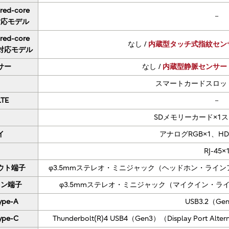
red-core
－
対応モデル
red-core
なし /
内蔵型タッチ式指紋セン
対応モデル
サー
なし /
内蔵型静脈センサー
ド
スマートカードスロッ
LTE
－
SDメモリーカード×1
イ
アナログRGB×1、HD
RJ-45×
ウト端子
φ3.5mmステレオ・ミニジャック（ヘッドホン・ライ
イン端子
φ3.5mmステレオ・ミニジャック（マイクイン・
ype-A
USB3.2（Ge
ype-C
Thunderbolt(R)4 USB4（Gen3）（Display Port Al