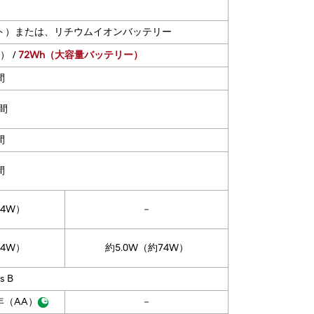
ト）または、リチウムイオンバッテリー
） /
72Wh（大容量バッテリー）
間
時間
間
間
74W）
－
74W）
約5.0W（約74W）
s B
/年（AA）
－