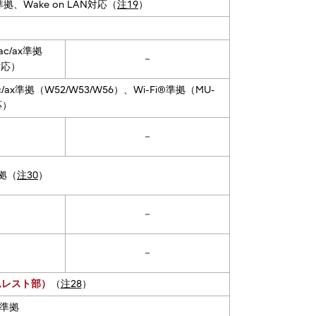
E-T準拠、Wake on LAN対応（
注19
）
/ac/ax準拠
－
対応）
/n/ac/ax準拠（W52/W53/W56）、Wi-Fi®準拠（MU-
応）
－
準拠（
注30
）
－
－
ームレスト部）
（
注28
）
.0準拠