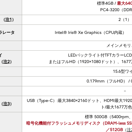
標準4GB /
最大64
PC4-3200（DDR
）（
注1
）
2（1）
ラレータ
Intel® Iris® Xe Graphics（CPU内蔵）
メインメモリ
イ
LEDバックライト付TFTカラーLCD
（
注2
）
またはフルHD（1920×1080ドット）、167
15.6型ワ
0.179mm（フルHD） /
－
USB（Type-C）:最大3840×2160ドット、HDMI最大19
（
注3
）
ト/最大1677万
標準 500GB（5400rp
暗号化機能付フラッシュメモリディスク（DRAM-less SSD/P
／512GB
（
注