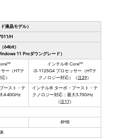
ワイド液晶モデル）
7511/H
o（64bit）
indows 11 Proダウングレード）
ore™
インテル® Core™
セッサー（HTテ
i3-1125G4 プロセッサー（HTテ
対応）
クノロジー対応）（
注29
）
・ブースト・テ
インテル® ターボ・ブースト・テ
4.40GHz
クノロジー対応：最大3.70GHz
）
（
注17
）
8MB
体