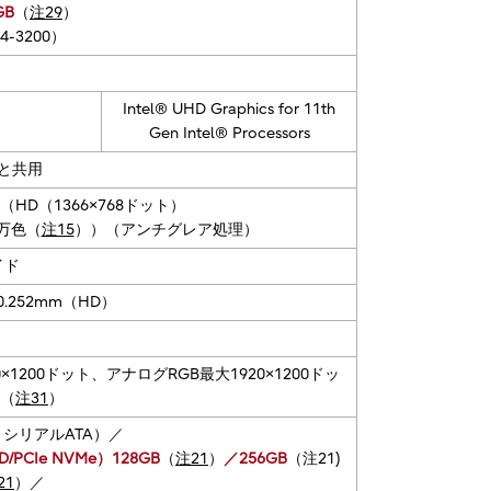
GB
（
注29
）
4-3200）
Intel® UHD Graphics for 11th
Gen Intel® Processors
と共用
（HD（1366×768ドット）
7万色（
注15
））（アンチグレア処理）
イド
 0.252mm（HD）
20×1200ドット、アナログRGB最大1920×1200ドッ
色（
注31
）
m、シリアルATA）／
CIe NVMe）128GB
（
注21
）
／256GB
（注21)
21
）／