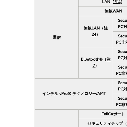
LAN（
注4
）
無線WAN
Secu
PC
無線LAN（
注
24
）
Secu
通信
PC非
Secu
PC
Bluetooth®（
注
7
）
Secu
PC非
Secu
PC
インテル vPro® テクノロジー/AMT
Secu
PC非
FeliCaポート
セキュリティチップ（