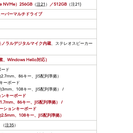
NVMe）256GB
（
注21
）
／512GB
（注21)
/ スーパーマルチドライブ
モノラルデジタルマイク内蔵
、ステレオスピーカー
Windows Hello対応）
ボード
.7mm、86キー、JIS配列準拠）
キーボード
mm、108キー、JIS配列準拠） /
ョンキーボード
7mm、86キー、JIS配列準拠） /
ーションキーボード
.5mm、108キー、JIS配列準拠）
ト（
注35
）