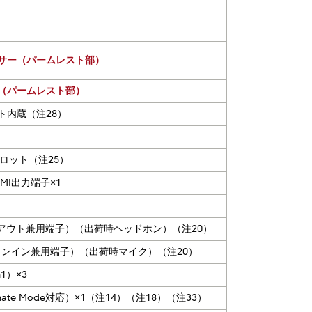
サー（パームレスト部）
（パームレスト部）
ト内蔵（
注28
）
スロット（
注25
）
MI出力端子×1
1
ンアウト兼用端子）（出荷時ヘッドホン）（
注20
）
ラインイン兼用端子）（出荷時マイク）（
注20
）
n1）×3
ternate Mode対応）×1（
注14
）（
注18
）（
注33
）