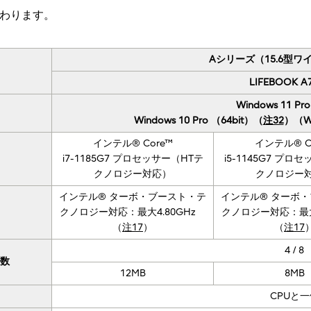
わります。
Aシリーズ（15.6型
LIFEBOOK A
Windows 11 Pr
Windows 10 Pro （64bit）（
注32
）（W
インテル® Core™
インテル® C
i7-1185G7 プロセッサー（HTテ
i5-1145G7 プロ
クノロジー対応）
クノロジー
インテル® ターボ・ブースト・テ
インテル® ターボ
クノロジー対応：最大4.80GHz
クノロジー対応：最大
（
注17
）
（
注17
4 / 8
ド数
12MB
8MB
CPUと一