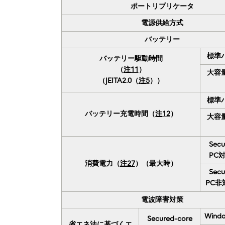
ポートリプリケータ
電源供給方式
バッテリー
標準
バッテリー駆動時間
（
注11
）
大容
（JEITA2.0（
注5
））
標準
バッテリー充電時間（
注12
）
大容
Secu
PC
消費電力（
注27
）（最大時）
Secu
PC非
電波障害対策
Windo
Secured-core
省エネ法に基づくエ