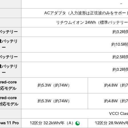
－
ACアダプタ（入力波形は正弦波のみをサポー
リチウムイオン 24Wh（標準バッテリー
バッテリー
約3.2時
量バッテリ
約10.5
ー
バッテリー
約2.5時
量バッテリ
約3.2時
ー
red-core
約5.3W（約74W）
約4.8W（約
対応モデル
red-core
約5.3W（約74W）
約4.8W（約
対応モデル
VCCI Clas
ws 11 Pro
12区分 32.2kWh/年（A）
12区分 28.9kWh