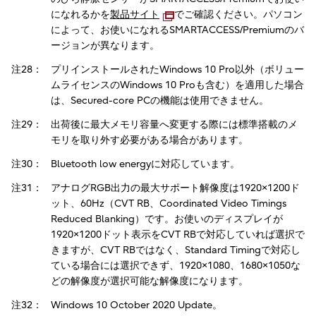
になれるかを
製品サイト
でご確認ください。パソコン
によって、お使いになれるSMARTACCESS/Premiumのバ
ージョンが異なります。
注28：
プリインストールされたWindows 10 Pro以外（ボリュー
ムライセンスのWindows 10 Proも含む）を適用した場合
は、Secured-core PCの機能は使用できません。
注29：
出荷後に最大メモリ容量へ変更する際には標準搭載のメ
モリを取り外す必要がある場合があります。
注30：
Bluetooth low energyに対応しています。
注31：
アナログRGB出力の最大サポート解像度は1920×1200ド
ット、60Hz（CVT RB、Coordinated Video Timings
Reduced Blanking）です。お使いのディスプレイが
1920×1200ドット表示をCVT RBで対応していれば選択で
きますが、CVT RBではなく、Standard Timingで対応し
ている場合には選択できず、1920×1080、1680×1050な
どの解像度が選択可能な解像度になります。
注32：
Windows 10 October 2020 Update。