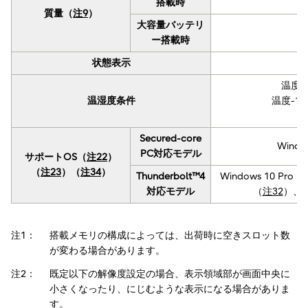
搭載時
質量（
注9
）
大容量バッテリ
ー搭載時
状態表示
温度5
温湿度条件
温度-1
Secured-core
Windo
PC対応モデル
サポートOS（
注22
）
（
注23
）（
注34
）
Thunderbolt™4
Windows 10 Pro（
対応モデル
（
注32
）、Wi
注1：
搭載メモリの構成によっては、出荷時に空きスロット数
が変わる場合があります。
注2：
既定以下の解像度設定の場合、表示領域部が画面中央に
小さくなったり、にじむような表示になる場合がありま
す。