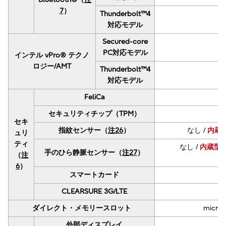
7
）
Thunderbolt™4
な
対応モデル
Secured-core
PC対応モデル
インテル vPro® テクノ
ロジー/AMT
Thunderbolt™4
対応モデル
FeliCa
セキュリティチップ（TPM）
セキ
指紋センサー（
注26
）
なし /
内蔵
ュリ
ティ
なし /
内蔵型手
手のひら静脈センサー（
注27
）
（
注
6
）
スマートカード
な
CLEARSURE 3G/LTE
ダイレクト・メモリースロット
mic
外部ディスプレイ