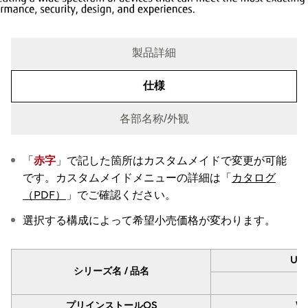
製品詳細
仕様
各部名称/外観
「
赤字
」で記した箇所はカスタムメイドで変更が可能
仕様
です。カスタムメイドメニューの詳細は「
カタログ
（PDF）
」でご確認ください。
選択する構成によって希望小売価格が変わります。
Uシ
シリーズ名 / 品名
プリインストールOS
Wi