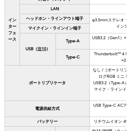
LAN
ヘッドホン・ラインアウト端子
イン
φ3.5mmステレオ
ター
インア
マイクイン・ラインイン端子
フェ
USB3.2（Gen1）
ース
Type-A
USB（
注10
）
Thunderbolt™ 4 
Type-C
×2
なし /［ポートリ
ログRGB ミニ D-S
ポートリプリケータ
USB3.2（Type-A）
マイク・ラインイン
USB Type-C
電源供給方式
バッテリー
リチウムイオン 49