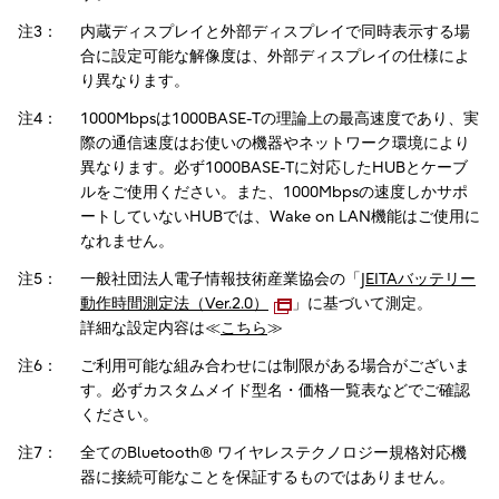
注3：
内蔵ディスプレイと外部ディスプレイで同時表示する場
合に設定可能な解像度は、外部ディスプレイの仕様によ
り異なります。
注4：
1000Mbpsは1000BASE-Tの理論上の最高速度であり、実
際の通信速度はお使いの機器やネットワーク環境により
異なります。必ず1000BASE-Tに対応したHUBとケーブ
ルをご使用ください。また、1000Mbpsの速度しかサポ
ートしていないHUBでは、Wake on LAN機能はご使用に
なれません。
注5：
一般社団法人電子情報技術産業協会の「
JEITAバッテリー
動作時間測定法（Ver.2.0）
」に基づいて測定。
詳細な設定内容は≪
こちら
≫
注6：
ご利用可能な組み合わせには制限がある場合がございま
す。必ずカスタムメイド型名・価格一覧表などでご確認
ください。
注7：
全てのBluetooth® ワイヤレステクノロジー規格対応機
器に接続可能なことを保証するものではありません。