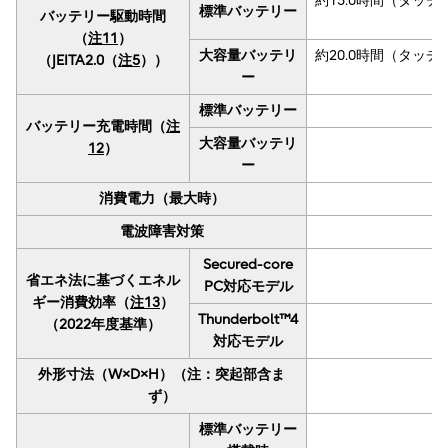
約15.0時間（タッ
標準バッテリー
バッテリー駆動時間
（
注11
）
大容量バッテリ
約20.0時間（タッ
（JEITA2.0（
注5
））
ー
標準バッテリー
バッテリー充電時間（
注
大容量バッテリ
12
）
ー
消費電力（最大時）
電波障害対策
Secured-core
省エネ法に基づくエネル
PC対応モデル
ギー消費効率（
注13
）
Thunderbolt™4
（2022年度基準）
対応モデル
外形寸法（W×D×H）（注：突起部含ま
ず）
標準バッテリー