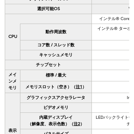
選択可能OS
Wi
インテル® Core
インテル® ターボ・
動作周波数
CPU
コア数 / スレッド数
キャッシュメモリ
チップセット
メイ
標準 / 最大
ンメ
メモリスロット（空き）（
注1
）
モリ
グラフィックスアクセラレータ
Int
ビデオメモリ
内蔵ディスプレイ
LEDバックライト付T
（解像度、表示色数）（
注2
）
チグ
表示
パネルサイズ