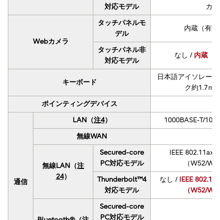
対応モデル
カー
タッチパネルモ
内蔵（有効画
デル
Webカメラ
タッチパネル非
なし /
内蔵（有効
対応モデル
日本語アイソレーシ
キーボード
ク約1.7ｍ
ポインティングデバイス
LAN（
注4
）
1000BASE-T/10
無線WAN
Secured-core
IEEE 802.11ax
PC対応モデル
（W52/W5
無線LAN（
注
24
）
Thunderbolt™4
なし /
IEEE 802.1
通信
対応モデル
（W52/W5
Secured-core
PC対応モデル
Bluetooth®（
注