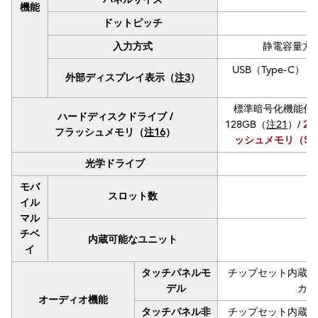
機能
ドットピッチ
入力方式
静電容量方
USB（Type-C）：
外部ディスプレイ表示（
注3
）
標準暗号化機能付フラッ
ハードディスクドライブ /
128GB（
注21
）/
25
フラッシュメモリ（
注16
）
ッシュメモリ（SSD/
光学ドライブ
モバ
スロット数
イル
マル
チベ
内蔵可能なユニット
イ
タッチパネルモ
チップセット内蔵＋Hig
デル
カー
オーディオ機能
タッチパネル非
チップセット内蔵＋Hig