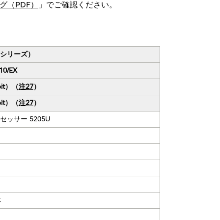
グ（PDF）
」でご確認ください。
ーシリーズ）
10/EX
bit）（
注27
）
bit）（
注27
）
ロセッサー 5205U
体