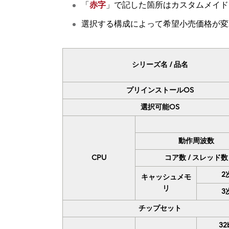
「
赤字
」で記した箇所はカスタムメイド
仕様
選択する構成によって希望小売価格が変
シリーズ名 / 品名
プリインストールOS
選択可能OS
動作周波数
CPU
コア数 / スレッド数
2
キャッシュメモ
リ
3
チップセット
32b