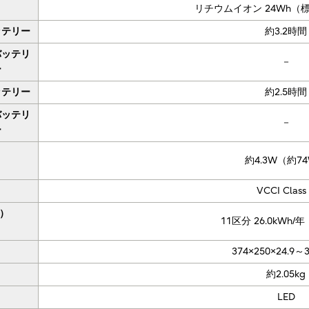
リチウムイオン 24Wh（
ッテリー
約3.2時間
バッテリ
－
ー
ッテリー
約2.5時間
バッテリ
－
ー
約4.3W（約7
VCCI Class
）
11区分 26.0kWh/
）
374×250×24.9～
約2.05kg
LED