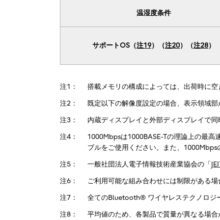
温湿度条件
サポートOS（
注19
）（
注20
）（
注28
）
注1：
搭載メモリの構成によっては、出荷時に空
注2：
既定以下の解像度設定の場合、表示領域部
注3：
内蔵ディスプレイと外部ディスプレイで同
注4：
1000Mbpsは1000BASE-Tの理論
ブルをご使用ください。また、1000Mbps
注5：
一般社団法人電子情報技術産業協会の「
J
注6：
ご利用可能な組み合わせには制限がある場
注7：
全てのBluetooth® ワイヤレステク
注8：
平均値のため、各製品で質量が異なる場合