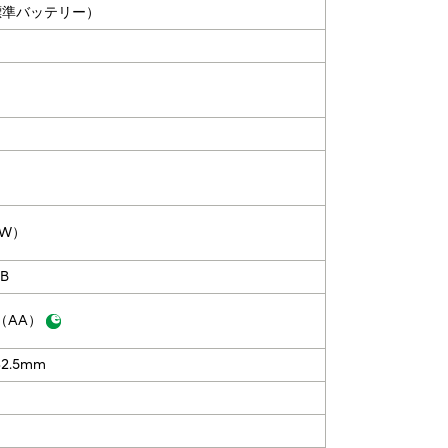
標準バッテリー）
4W）
 B
年（AA）
32.5mm