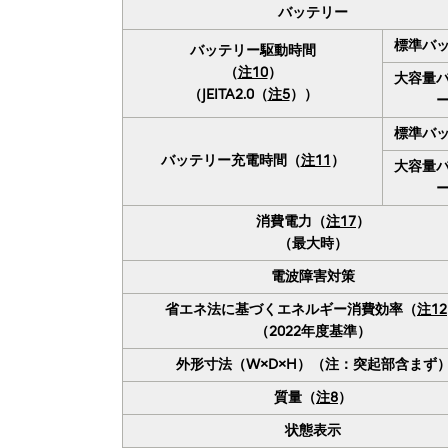
バッテリー
標準バ
バッテリー駆動時間
（
注10
）
大容量
（JEITA2.0（
注5
））
標準バ
バッテリー充電時間（
注11
）
大容量
消費電力（
注17
）
（最大時）
電波障害対策
省エネ法に基づくエネルギー消費効率（
注12
（2022年度基準）
外形寸法（W×D×H）（注：突起部含まず
質量（
注8
）
状態表示