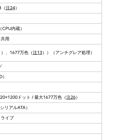
B（
注24
）
ics（CPU内蔵）
と共用
ト）、1677万色（
注13
））（アンチグレア処理）
ド
HD）
0×1200ドット / 最大1677万色（
注26
）
m、シリアルATA）
ドライブ