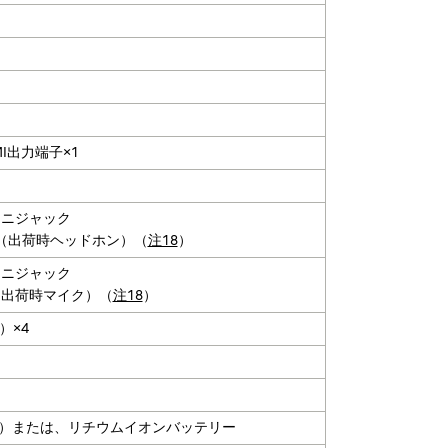
MI出力端子×1
ミニジャック
（出荷時ヘッドホン）（
注18
）
ミニジャック
（出荷時マイク）（
注18
）
1）×4
ト）または、リチウムイオンバッテリー