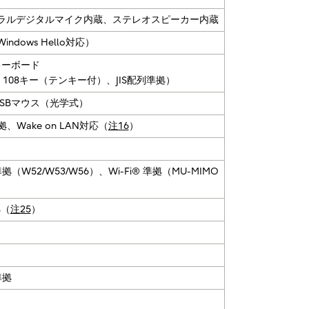
ック、モノラルデジタルマイク内蔵、ステレオスピーカー内蔵
dows Hello対応）
キーボード
108キー（テンキー付）、JIS配列準拠）
SBマウス（光学式）
-T準拠、Wake on LAN対応（
注16
）
ac/ax準拠（W52/W53/W56）、Wi-Fi® 準拠（MU-MIMO
拠（
注25
）
0準拠