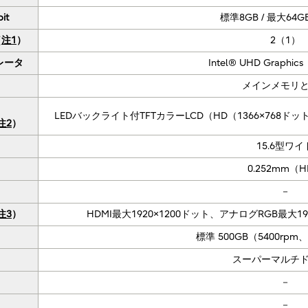
it
標準8GB / 最大64G
（
注1
）
2（1）
レータ
Intel® UHD Graph
メインメモリ
LEDバックライト付TFTカラーLCD（HD（1366×768ドッ
注2
）
15.6型ワイ
0.252mm（
－
注3
）
HDMI最大1920×1200ドット、アナログRGB最大192
標準 500GB（5400rp
スーパーマルチ
－
－