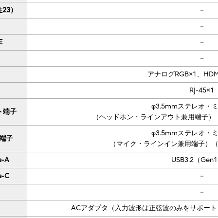
注23
）
－
－
E
－
－
アナログRGB×1、HD
RJ-45×1
φ3.5mmステレオ・
ト端子
（ヘッドホン・ラインアウト兼用端子）
φ3.5mmステレオ・
端子
（マイク・ラインイン兼用端子）
e-A
USB3.2（Gen
e-C
－
－
ACアダプタ（入力波形は正弦波のみをサポー