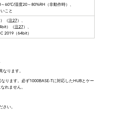
0～60℃/湿度20～80%RH（非動作時）、
ないこと
it）（
注27
）、
64bit）（
注27
）、
TSC 2019（64bit）
。
異なります。
なります。必ず1000BASE-Tに対応したHUBとケー
用になれません。
ださい。