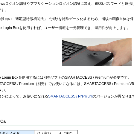
ndowsログオン認証やアプリケーションログオン認証に加え、BIOSパスワードと連
です。
通独自の「適応型特徴相関法」で指紋を特殊データ化するため、指紋の画像自体は保
ure Login Boxを使用すれば、ユーザー情報を一元管理でき、運用性が向上します。
re Login Boxを使用するには別売ソフトのSMARTACCESS / Premiumが必要です。
TACCESS / Premium（別売）でお使いになるには、SMARTACCESS / Premiu
さい。
コンによって、お使いになれる
SMARTACCESS / Premium
のバージョンが異なりま
iCa
スタムメイド
Q（注1）
A（注2）