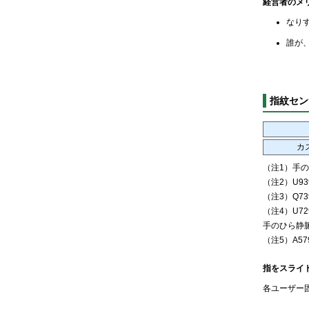
経営者のメ
なり
誰が
指紋セン
カ
（注1）手
（注2）U93
（注3）Q73
（注4）U72
手のひら静
（注5）A57
指をスライ
各ユーザー