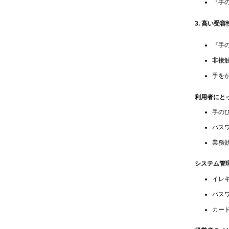
『手
3. 高い受容
『手
非接
手を
利用者にと
手の
パス
業務
システム管
イレ
パスワ
カード