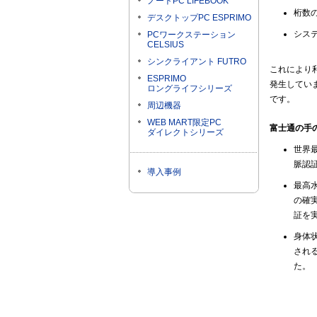
ノートPC LIFEBOOK
桁数の
デスクトップPC ESPRIMO
シス
PCワークステーション
CELSIUS
シンクライアント FUTRO
これにより
ESPRIMO
発生してい
ロングライフシリーズ
です。
周辺機器
WEB MART限定PC
富士通の手
ダイレクトシリーズ
世界
脈認
導入事例
最高
の確
証を
身体
され
た。