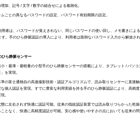
増加、記号 / 文字 / 数字の組合せによる複雑化。
テムごとの異なるパスワードの設定、パスワード有効期限の設定。
利用者は、パスワードが覚えきれない、同じパスワードの使い回し、メモ書きによ
ます。手のひら静脈認証の導入により、利用者は面倒なパスワード入力から解放さ
のひら静脈センサー
最小・最薄・最軽量の小型手のひら静脈センサーの搭載により、タブレット / パソ
証」を実現。
水準の富士通独自の高速撮影技術・認証アルゴリズムで、読み取りセンサーに直接触
実な個人認証を実現。すでに豊富な利用実績を誇る手のひら静脈認証により、高精度
実現。
状態に左右されず快適に認証可能。従来の指紋認証装置では読み取りづらかった乾燥
ることなく、快適に高精度認証が可能。安心感や使いやすさの点においても従来の問