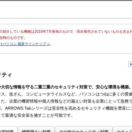
このページの本文へ移動
で紹介している機種は2019年7月発表のもので、現在発売されていないものも含
当時のものです。
けパソコン 最新ラインナップ へ
リティ
や大切な情報を守る二重三重のセキュリティ対策で、安心な環境を構築
セス、改ざん、コンピュータウイルスなど、パソコンはつねに多くの脅
また、企業の機密情報や個人情報などの漏えい対策も企業にとって急務
OOK、ARROWS Tabシリーズは安全性を高めるセキュリティ機能を豊富
じて最適な安全策を施すことが可能です。