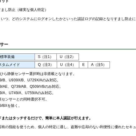
リット
すまし防止（確実な個人特定）
、いつ、どのシステムにログオンしたかといった認証ログの記録となりすまし防止に
サー
標準装備
S（注1）
U（注2）
スタムメイド
Q（注3）
U（注4）
E
A（注5）
のひら静脈センサー選択時は非搭載となります。
9/B、U939X/B、U729X/Aのみ対応。
9/AE、Q739/AB、Q509/VBのみ対応。
9/A、U749/A、U759/Aのみ対応。
脈センサーとの同時選択不可。
9/BXを除く。
ドまたはタッチするだけで、簡単に本人認証が行えます。
固有の指紋を使うため、個人の特定に適し、盗難や忘却のない利便性に優れたセキ