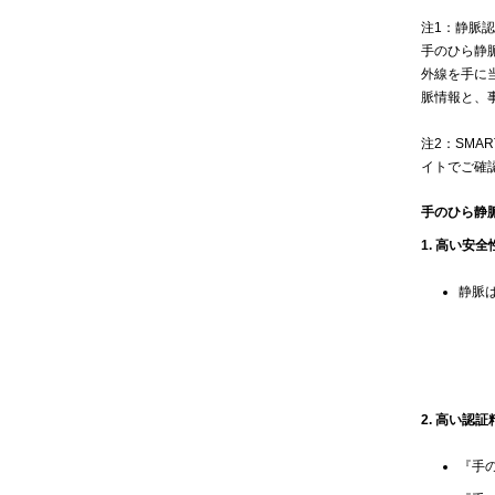
注1：静脈
手のひら静
外線を手に
脈情報と、
注2：SMAR
イトでご確
手のひら静
1. 高い安全
静脈
2. 高い認
『手