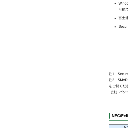
Wi
可能
富士
Sec
注1：Secu
注2：SMAR
をご覧くだ
（注）パソ
NFC/Fel
カ