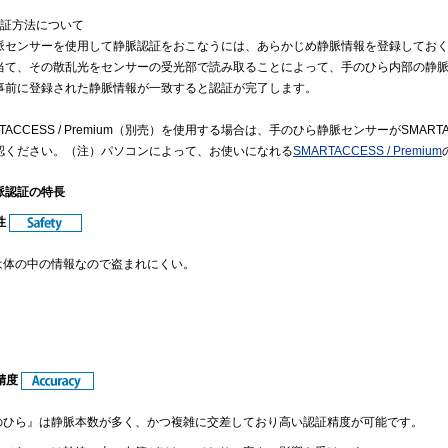
認証方法について
脈センサーを使用して静脈認証をおこなうには、あらかじめ静脈情報を登録してお
当て、その散乱光をセンサーの受光部で読み取ることによって、手のひら内部の静
事前に登録された静脈情報が一致すると認証が完了します。
TACCESS / Premium（別売）を使用する場合は、手のひら静脈センサーがSMARTA
認ください。（注）パソコンによって、お使いになれる
SMARTACCESS / Premium
脈認証の特長
性
は体の中の情報なので盗まれにくい。
証精度
のひら』は静脈本数が多く、かつ複雑に交差しており高い認証精度が可能です。