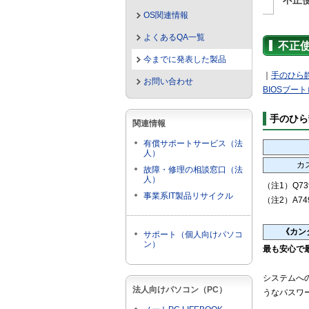
不正
OS関連情報
よくあるQA一覧
不正
今までに発表した製品
｜
手のひら
お問い合わせ
BIOSブー
手のひら
関連情報
有償サポートサービス（法
人）
カ
故障・修理の相談窓口（法
人）
（注1）Q73
事業系IT製品リサイクル
（注2）A74
《カン
サポート（個人向けパソコ
ン）
最も安心で
システムへ
法人向けパソコン（PC）
うなパスワ