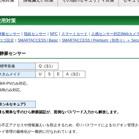
使用対策
情報漏えい対策
その他のセキュリティ対策
セキュ
使用対策
静脈センサー
｜
指紋センサー
｜
NFC
｜
スマートカード
｜
人感センサー対応Webカメ
トロゴ設定
｜
SMARTACCESS / Basic
｜
SMARTACCESS / Premium（別売り）＋ Secu
静脈センサー
標準装備
Q（注1）
スタムメイド
U
S
E
A（注2）
9/A-PVのみ対応。
9/Bのみ対応。
タン&セキュア》
最も簡単な手のひら静脈認証が、面倒なパスワード入力から解放します。
の不正アクセスや情報漏えいを防止するため、ID / パスワードによるログオン管理
ード管理の厳格化が一般的に行なわれています。