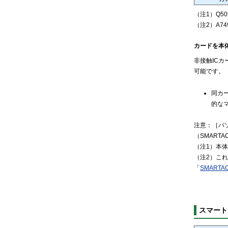
（注1）Q50
（注2）A7
カードを本
非接触ICカ
可能です。
同カ
的な
注意：［パソ
（SMARTA
（注1）本体
（注2）これら
「
SMARTAC
スマート