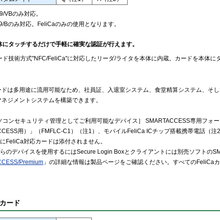
9/VBのみ対応。
49/Bのみ対応。FeliCaのみの使用となります。
体にタッチするだけで手軽に確実な認証が行えます。
ード技術方式"NFC/FeliCa"に対応したリーダ/ライタを本体に内蔵。カードを本
ードは多用途に流用可能なため、社員証、入退室システム、食堂精算システム、そし
マネジメントシステムを構築できます。
コンセキュリティ管理としてご利用可能なデバイス］ SMARTACCESS専用フォーマ
CCESS用）」（FMFLC-C1）（注1）、モバイルFeliCa ICチップ搭載携帯電話（注
にFeliCa対応カードは添付されません。
のデバイスを使用するにはSecure Login Boxとクライアントには別売ソフトのSMAR
CESS/Premium
」の詳細な情報は製品ページをご確認ください。すべてのFeliC
カード