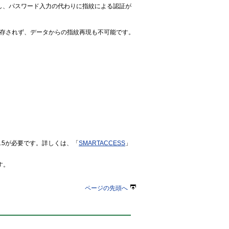
携し、パスワード入力の代わりに指紋による認証が
存されず、データからの指紋再現も不可能です。
m V5.5が必要です。詳しくは、「
SMARTACCESS
」
す。
ページの先頭へ