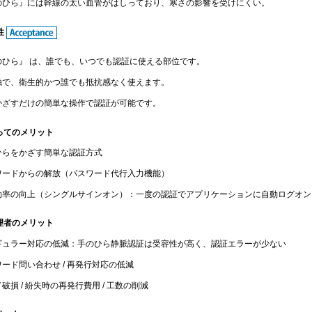
のひら』には幹線の太い血管がはしっており、寒さの影響を受けにくい。
性
のひら』 は、誰でも、いつでも認証に使える部位です。
触で、衛生的かつ誰でも抵抗感なく使えます。
かざすだけの簡単な操作で認証が可能です。
ってのメリット
ひらをかざす簡単な認証方式
ワードからの解放（パスワード代行入力機能）
効率の向上（シングルサインオン）：一度の認証でアプリケーションに自動ログオン
理者のメリット
ギュラー対応の低減：手のひら静脈認証は受容性が高く、認証エラーが少ない
ード問い合わせ / 再発行対応の低減
破損 / 紛失時の再発行費用 / 工数の削減