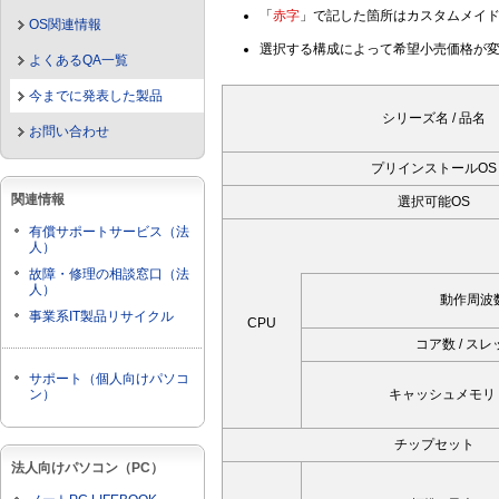
「
赤字
」で記した箇所はカスタムメイ
OS関連情報
選択する構成によって希望小売価格が
よくあるQA一覧
今までに発表した製品
シリーズ名 / 品名
お問い合わせ
プリインストールOS
関連情報
選択可能OS
有償サポートサービス（法
人）
故障・修理の相談窓口（法
人）
動作周波
事業系IT製品リサイクル
CPU
コア数 / ス
サポート（個人向けパソコ
ン）
キャッシュメモリ
チップセット
法人向けパソコン（PC）