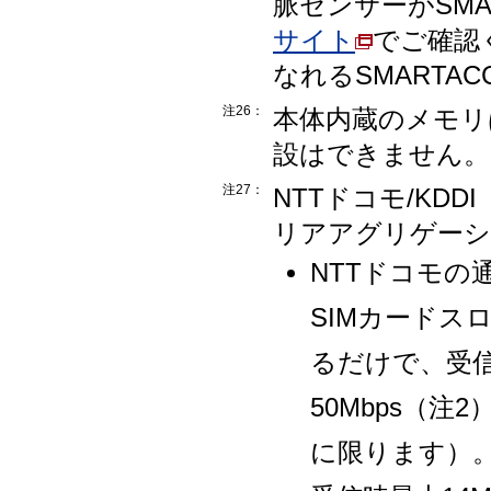
脈センサーがSMAR
サイト
でご確認
なれるSMARTAC
注26：
本体内蔵のメモリ
設はできません。
注27：
NTTドコモ/KDD
リアアグリゲーシ
NTTドコモの
SIMカードス
るだけで、受信
50Mbps（
に限ります）。