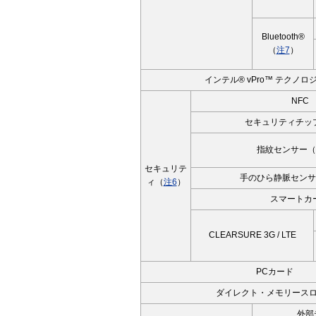
Bluetooth®
（
注7
）
インテル® vPro™ テクノロジ
NFC
セキュリティチップ
指紋センサー（
セキュリテ
手のひら静脈センサ
ィ（
注6
）
スマートカ
CLEARSURE 3G / LTE
PCカード
ダイレクト・メモリース
外部