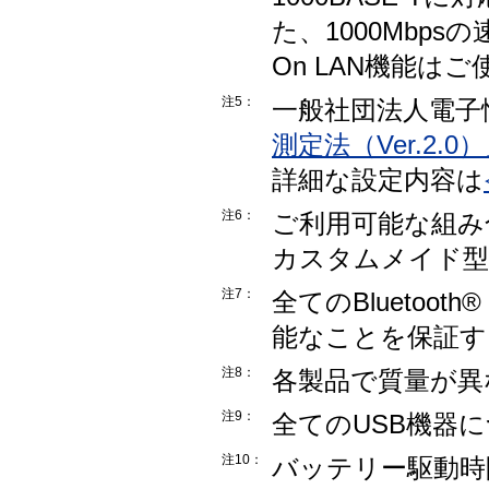
た、1000Mbps
On LAN機能は
注5：
一般社団法人電子
測定法（Ver.2.0
詳細な設定内容は
注6：
ご利用可能な組み
カスタムメイド型
注7：
全てのBlueto
能なことを保証す
注8：
各製品で質量が異
注9：
全てのUSB機器
注10：
バッテリー駆動時