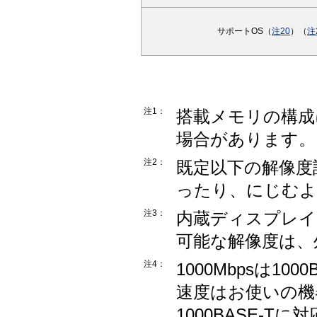
サポートOS（
注20
）（
注
注1：
搭載メモリの構成
場合があります。
注2：
既定以下の解像度
ったり、にじむよ
注3：
内蔵ディスプレイ
可能な解像度は、
注4：
1000Mbpsは1
速度はお使いの機
1000BASE-