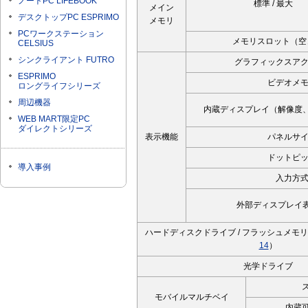
ノートPC LIFEBOOK
標準 / 最大
メイン
デスクトップPC ESPRIMO
メモリ
PCワークステーション
メモリスロット（空
CELSIUS
シンクライアント FUTRO
グラフィックスア
ESPRIMO
ビデオメ
ロングライフシリーズ
周辺機器
内蔵ディスプレイ（解像度
WEB MART限定PC
ダイレクトシリーズ
表示機能
パネルサ
ドットピ
導入事例
入力方
外部ディスプレイ
ハードディスクドライブ / フラッシュメモ
14
）
光学ドライブ
モバイルマルチベイ
内蔵