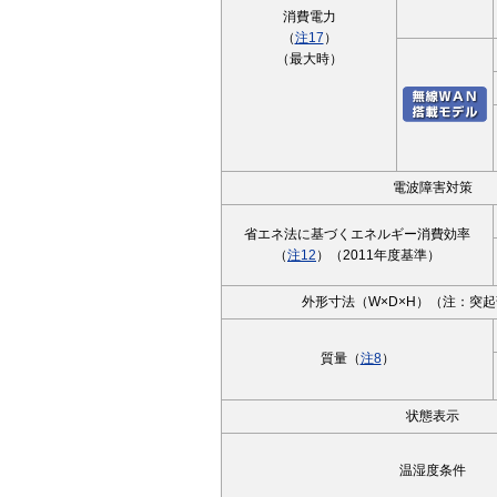
消費電力
（
注17
）
（最大時）
電波障害対策
省エネ法に基づくエネルギー消費効率
（
注12
）（2011年度基準）
外形寸法（W×D×H）（注：突
質量（
注8
）
状態表示
温湿度条件