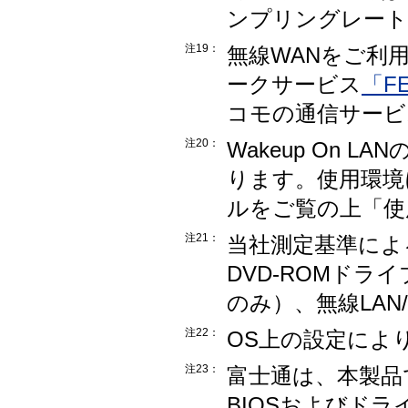
ンプリングレート
注19：
無線WANをご利
ークサービス
「F
コモの通信サービ
注20：
Wakeup On 
ります。使用環境
ルをご覧の上「使
注21：
当社測定基準によ
DVD-ROMド
のみ）、無線LAN
注22：
OS上の設定によ
注23：
富士通は、本製品
BIOSおよびド