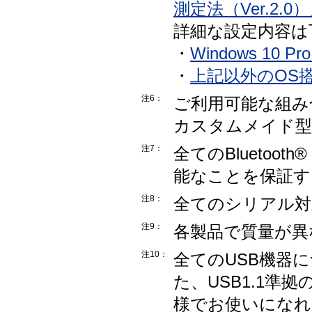
測定法（Ver.2.0
詳細な設定内容は
・
Windows 10 
・
上記以外のOS
注6：
ご利用可能な組み
カスタムメイド型
注7：
全てのBlueto
能なことを保証す
注8：
全てのシリアル対
注9：
各製品で質量が異
注10：
全てのUSB機器
た、USB1.1準
様でお使いになれ