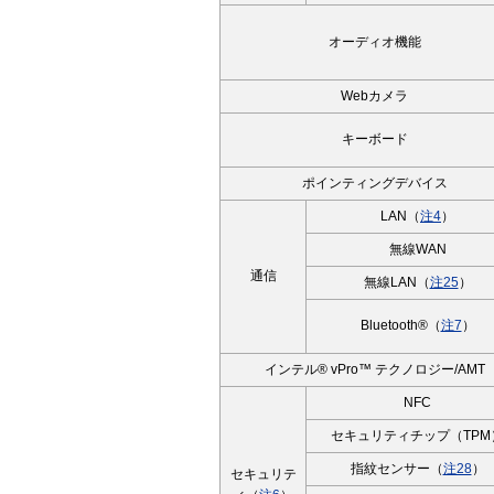
オーディオ機能
Webカメラ
キーボード
ポインティングデバイス
LAN（
注4
）
無線WAN
通信
無線LAN（
注25
）
Bluetooth®（
注7
）
インテル® vPro™ テクノロジー/AMT
NFC
セキュリティチップ（TPM
指紋センサー（
注28
）
セキュリテ