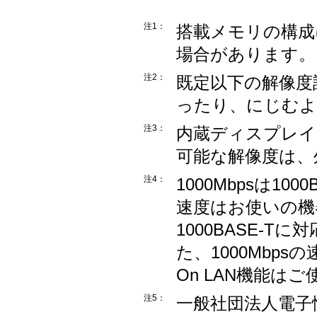
注1：
搭載メモリの構成
場合があります。
注2：
既定以下の解像度
ったり、にじむよ
注3：
内蔵ディスプレイ
可能な解像度は、
注4：
1000Mbpsは1
速度はお使いの機
1000BASE-
た、1000Mbps
On LAN機能は
注5：
一般社団法人電子