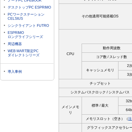
ノートPC LIFEBOOK
デスクトップPC ESPRIMO
PCワークステーション
その他適用可能搭載OS
CELSIUS
シンクライアント FUTRO
ESPRIMO
ロングライフシリーズ
周辺機器
動作周波数
WEB MART限定PC
CPU
ダイレクトシリーズ
コア数 / スレッド数
2
キャッシュメモリ
導入事例
3
チップセット
システムバスクロック / システムバス
32b
標準 / 最大
メインメモ
64b
リ
メモリスロット（空き）（
注
グラフィックスアクセラレ