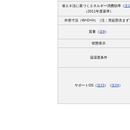
省エネ法に基づくエネルギー消費効率（
注1
（2011年度基準）
外形寸法（W×D×H）（注：突起部含まず
質量（
注9
）
状態表示
温湿度条件
サポートOS（
注23
）（
注24
）