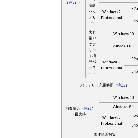
（
注5
））
増設
32b
バッ
Windows 7
テリ
Professional
64b
ー
大容
Windows 10
量バ
ッテ
Windows 8.1
リー
＋増
32b
設バ
Windows 7
ッテ
Professional
64b
リー
バッテリー充電時間（
注12
）
Windows 10
Windows 8.1
消費電力（
注21
）
（最大時）
32b
Windows 7
Professional
64b
電波障害対策