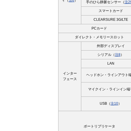
ィ（
注6
）
手のひら静脈センサー（
注2
スマートカード
CLEARSURE 3G/LTE
PCカード
ダイレクト・メモリースロット
外部ディスプレイ
シリアル（
注8
）
LAN
インター
ヘッドホン・ラインアウト
フェース
マイクイン・ラインイン端
USB（
注10
）
ポートリプリケータ