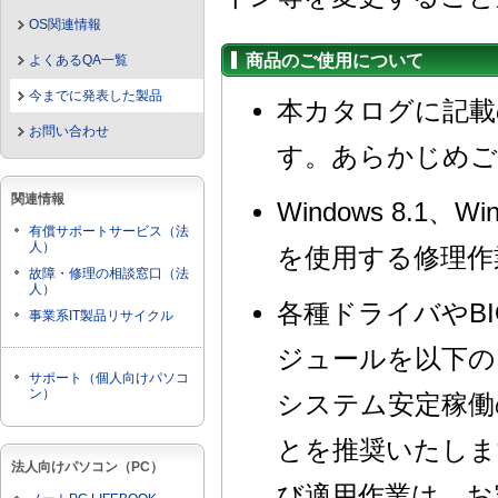
OS関連情報
商品のご使用について
よくあるQA一覧
今までに発表した製品
本カタログに記載
お問い合わせ
す。あらかじめご
関連情報
Windows 8.1
有償サポートサービス（法
人）
を使用する修理作
故障・修理の相談窓口（法
人）
各種ドライバやB
事業系IT製品リサイクル
ジュールを以下の
サポート（個人向けパソコ
ン）
システム安定稼働
とを推奨いたしま
法人向けパソコン（PC）
び適用作業は、お