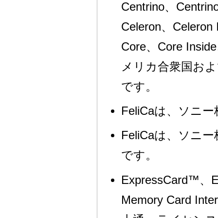
Centrino、Centrin
Celeron、Celeron I
Core、Core Insi
メリカ合衆国およびその
です。
FeliCaは、ソ
FeliCaは、ソ
です。
ExpressCard™、E
Memory Card In