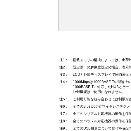
注1：
搭載メモリの構成によっては、出荷
注2：
既定以下の解像度設定の場合、表示
注3：
LCDと外部ディスプレイで同時表
注4：
1000Mbpsは1000BASE-
1000BASE-Tに対応したHUBとケ
LAN機能はご使用になれません。
注5：
ご利用可能な組み合わせには制限が
注6：
全てのBluetooth® ワイヤレ
注7：
全てのシリアル対応機器の動作を保
注8：
全てのパラレル対応機器の動作を保
注9：
全てのUSB機器について動作を保証す