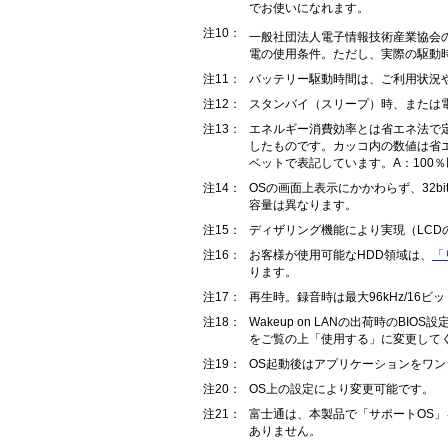
でお使いになれます。
注10：
一般社団法人電子情報技術産業協会
電の使用条件。ただし、実際の駆動
注11：
バッテリー駆動時間は、ご利用状況
注12：
スタンバイ（スリープ）時、または電
注13：
エネルギー消費効率とは省エネ法で
したものです。カッコ内の数値は省
ベットで表記しています。A：100％以
注14：
OSの画面上表示にかかわらず、32
容量は異なります。
注15：
ディザリング機能により実現（LCD
注16：
お客様が使用可能なHDD領域は、
「
ります。
注17：
再生時。録音時は最大96kHz/1
注18：
Wakeup on LANの出荷時の
をご覧の上「使用する」に変更して
注19：
OS起動後はアプリケーションをワ
注20：
OS上の設定により変更可能です。
注21：
富士通は、本製品で「サポートOS」
ありません。