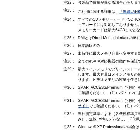
注22：
各製品で質量が異なる場合がありま
注23：
ご利用に関する詳細は、
「無線LA
注24：
すべてのSDメモリーカード（SDHC
ィアカードには対応しておりません。な
メモリーカードは最大64GBまでと
注25：
DMIとはDirect Media Interfac
注26：
日本語版のみ。
注27：
出荷後に最大メモリ容量へ変更する
注28：
全てのeSATA対応機器の動作を保
注29：
最大メインメモリでプリインストー
します。最大容量はメインメモリの
ります。ビデオメモリの容量を任意
注30：
SMARTACCESS/Premium（
ご確認ください。（注）パソコンによっ
注31：
SMARTACCESS/Premium（
サイト
でご確認ください。（注）パソコ
注32：
当社測定基準による（各機種標準搭載
み）、無線LAN/モデムなし、LCD
注33：
Windows® XP Professiona