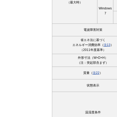
（最大時）
Windows
7
電波障害対策
省エネ法に基づく
エネルギー消費効率（
注13
）
（2011年度基準）
外形寸法（W×D×H）
（注：突起部含まず）
質量（
注22
）
状態表示
温湿度条件