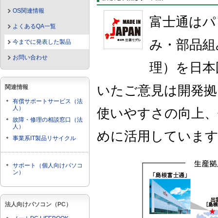
OS関連情報
富士通はパ
よくあるQA一覧
み・部品組
今までに発表した製品
お問い合わせ
理）を日本
いたご意見は開発拠
関連情報
有償サポートサービス（法
人）
使いやすさの向上、
故障・修理の相談窓口（法
人）
めに活用していま
事業系IT製品リサイクル
サポート（個人向けパソコ
ン）
法人向けパソコン（PC）