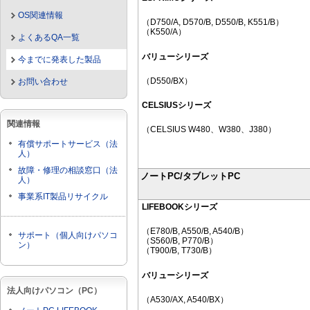
OS関連情報
（D750/A, D570/B, D550/B, K551/B）
（K550/A）
よくあるQA一覧
バリューシリーズ
今までに発表した製品
（D550/BX）
お問い合わせ
CELSIUSシリーズ
関連情報
（CELSIUS W480、W380、J380）
有償サポートサービス（法
人）
故障・修理の相談窓口（法
ノートPC/タブレットPC
人）
事業系IT製品リサイクル
LIFEBOOKシリーズ
（E780/B, A550/B, A540/B）
サポート（個人向けパソコ
（S560/B, P770/B）
ン）
（T900/B, T730/B）
バリューシリーズ
法人向けパソコン（PC）
（A530/AX, A540/BX）