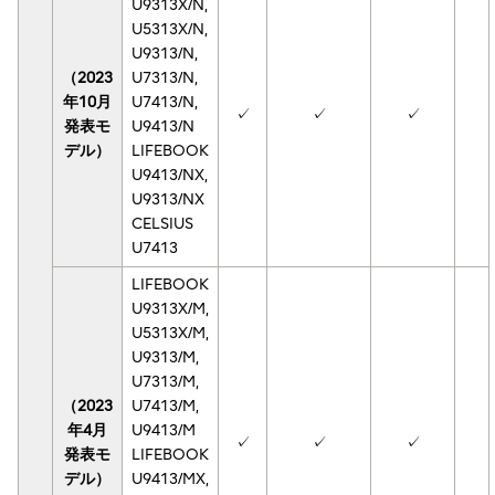
U9313X/N,
U5313X/N,
U9313/N,
（2023
U7313/N,
年10月
U7413/N,
✓
✓
✓
発表モ
U9413/N
デル）
LIFEBOOK
U9413/NX,
U9313/NX
CELSIUS
U7413
LIFEBOOK
U9313X/M,
U5313X/M,
U9313/M,
U7313/M,
（2023
U7413/M,
年4月
U9413/M
✓
✓
✓
発表モ
LIFEBOOK
デル）
U9413/MX,