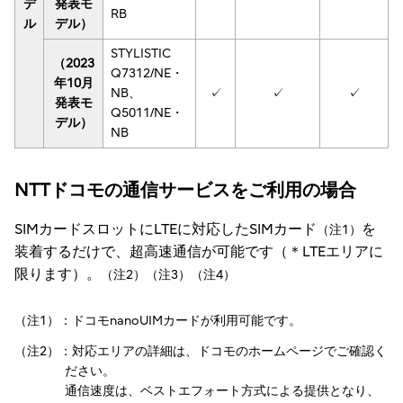
デ
発表モ
RB
ル
デル）
STYLISTIC
（2023
Q7312/NE・
年10月
NB、
✓
✓
✓
発表モ
Q5011/NE・
デル）
NB
NTTドコモの通信サービスをご利用の場合
SIMカードスロットにLTEに対応したSIMカード
を
（注1）
装着するだけで、超高速通信が可能です（＊LTEエリアに
限ります）。
（注2）（注3）（注4）
（注1）：ドコモnanoUIMカードが利用可能です。
（注2）：対応エリアの詳細は、ドコモのホームページでご確認く
ださい。
通信速度は、ベストエフォート方式による提供となり、