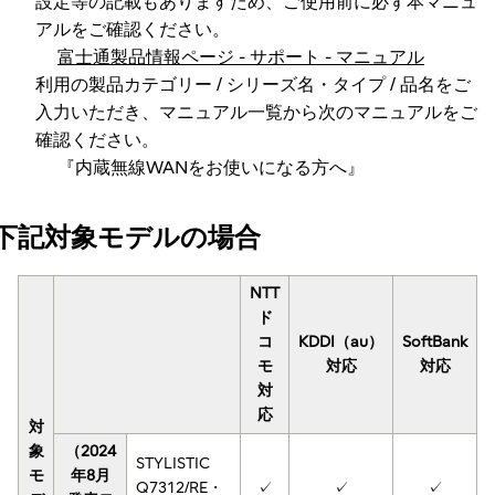
設定等の記載もありますため、ご使用前に必ず本マニュ
アルをご確認ください。
富士通製品情報ページ - サポート - マニュアル
利用の製品カテゴリー / シリーズ名・タイプ / 品名をご
入力いただき、マニュアル一覧から次のマニュアルをご
確認ください。
『内蔵無線WANをお使いになる方へ』
下記対象モデルの場合
NTT
ド
コ
KDDI（au）
SoftBank
モ
対応
対応
対
応
対
象
（2024
STYLISTIC
モ
年8月
Q7312/RE・
✓
✓
✓