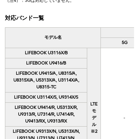
（注4）：3Gは対応していません。
対応バンド一覧
モデル名
5G
LIFEBOOK U3116X/B
LIFEBOOK U9416/B
LIFEBOOK U9415/A, U8315/A,
U8315X/A, U5313X/A, U3114X/A,
U8315-TC
LIFEBOOK U3114X/S, U9314X/S
LTE
LIFEBOOK U9414/R, U5313X/R,
モ
U9313/R, U7314/R, U7414/R,
デ
-
U9413/RX, U9313/RX
ル
LIFEBOOK U9313X/N, U5313X/N,
※2
U9313/N, U7313/N, U7413/N,