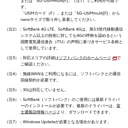
または「5G-USIMmulti(F)」（注7）でご利用が可能で
す。
「USIMカード（F）」または「5G-USIMmulti(F)」から
nanoサイズで取り外し装着してください。
（注2）：SoftBank 4G LTE、SoftBank 4Gは、第3.5世代移動通信
システム以上の技術に対しても4Gの呼称を認めるという
国際電気通信連合（ITU）の声明に基づきサービス名称と
して使用しています。
（注3）：対応エリアの詳細は
ソフトバンクのホームページ
で
ご確認ください。
（注4）：無線WANをご利用になるには、ソフトバンクとの通信
回線契約が必要です。
（注5）：3Gは対応していません。
（注6）：SoftBank（ソフトバンク）のご使用には最新ドライバ
ーのインストールが必要です。最新のドライバーは、
富
士通製品情報ページ
より、ダウンロードできます。
（注7）：Windows Updateが必要となる場合があります。