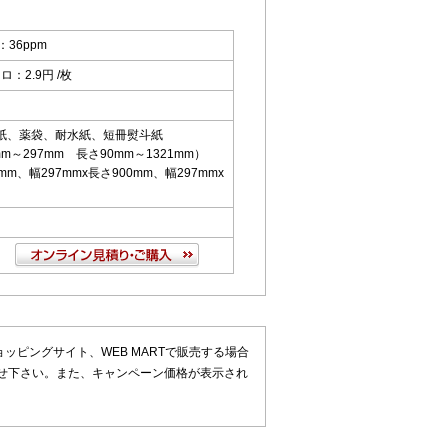
：36ppm
ロ：2.9円 /枚
尺紙、薬袋、耐水紙、短冊熨斗紙
～297mm 長さ90mm～1321mm）
mm、幅297mmx長さ900mm、幅297mmx
ピングサイト、WEB MARTで販売する場合
せ下さい。また、キャンペーン価格が表示され