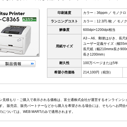
印刷速度
カラー：36ppm ／ モノクロ
ランニングコスト
カラー：12.3円 /枚 ／ モノク
解像度
600dpi×1200dpi相当
A3～A6、郵便はがき、長
ユーザー定義サイズ（幅55mm
用紙サイズ
長尺紙（幅210mmx長さ900
長さ1200mm）
耐久性
100万ページまたは5年
希望小売価格
214,100円（税別）
ン見積もり・ご購入で表示される価格は、富士通株式会社が運営するオンラインショッ
す。 販売店、販売パートナーなどから購入を希望される場合には、そちらへお問合
のについては、WEB MARTのみで適用されます。