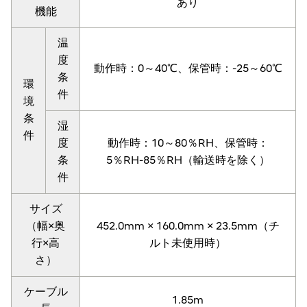
あり
機能
温
度
動作時：0～40℃、保管時：-25～60℃
条
環
件
境
条
湿
件
度
動作時：10～80％RH、保管時：
条
5％RH-85％RH（輸送時を除く）
件
サイズ
（幅×奥
452.0mm × 160.0mm × 23.5mm（チ
行×高
ルト未使用時）
さ）
ケーブル
1.85m