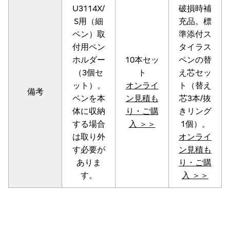
U3114X/
破損時補
S用（細
充品。標
ペン）取
準添付ス
付用ペン
タイラス
ホルダー
10本セッ
ペンの替
（3個セ
ト
え芯セッ
ット）。
オンライ
ト（替え
備考
ペンを本
ン見積も
芯3本/抜
体に収納
り・ご購
きリング
する場合
入 ＞＞
1個）。
は取り外
オンライ
す必要が
ン見積も
ありま
り・ご購
す。
入 ＞＞