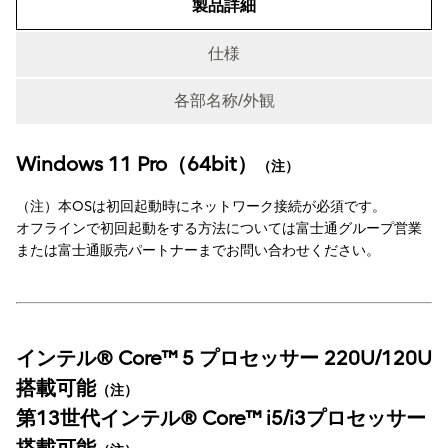
製品詳細
仕様
各部名称/外観
Windows 11 Pro（64bit）
製品詳細
（注）
（注）本OSは初回起動時にネットワーク接続が必須です。
オフラインで初回起動をする方法については富士通グループ営業
または富士通販売パートナーまでお問い合わせください。
インテル® Core™ 5 プロセッサー 220U/120U
搭載可能
（注）
第13世代インテル® Core™ i5/i3プロセッサー