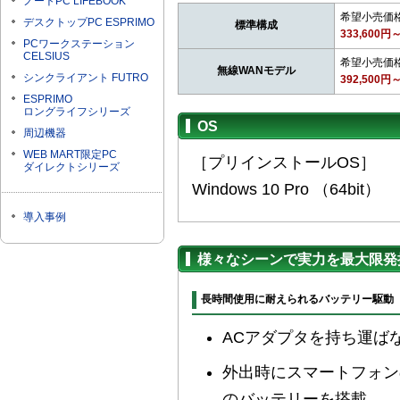
ノートPC LIFEBOOK
希望小売価
デスクトップPC ESPRIMO
標準構成
333,600円
PCワークステーション
CELSIUS
希望小売価
無線WANモデル
シンクライアント FUTRO
392,500円
ESPRIMO
ロングライフシリーズ
OS
周辺機器
WEB MART限定PC
［プリインストールOS］
ダイレクトシリーズ
Windows 10 Pro （64bit）
導入事例
様々なシーンで実力を最大限発
長時間使用に耐えられるバッテリー駆動
ACアダプタを持ち運ば
外出時にスマートフォン
のバッテリーを搭載