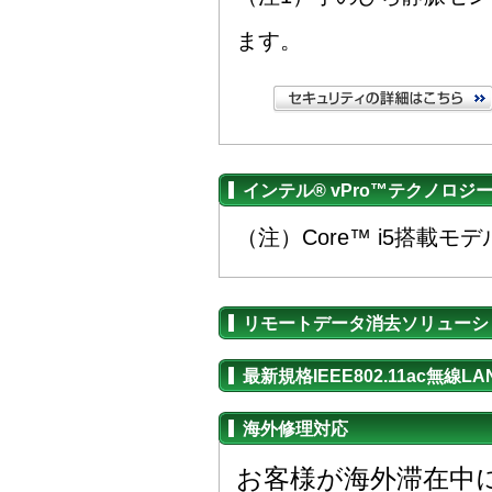
ます。
インテル® vPro™テクノロ
（注）Core™ i5搭載モ
リモートデータ消去ソリューション
最新規格IEEE802.11ac無線L
海外修理対応
お客様が海外滞在中