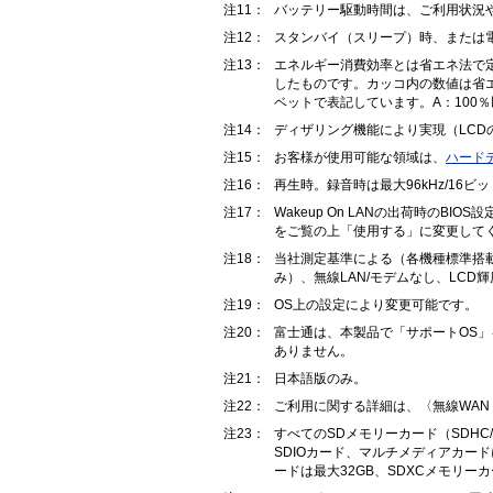
注11：
バッテリー駆動時間は、ご利用状況
注12：
スタンバイ（スリープ）時、または電
注13：
エネルギー消費効率とは省エネ法で
したものです。カッコ内の数値は省
ベットで表記しています。A：100％以
注14：
ディザリング機能により実現（LCD
注15：
お客様が使用可能な領域は、
ハード
注16：
再生時。録音時は最大96kHz/1
注17：
Wakeup On LANの出荷時の
をご覧の上「使用する」に変更して
注18：
当社測定基準による（各機種標準搭載
み）、無線LAN/モデムなし、LCD
注19：
OS上の設定により変更可能です。
注20：
富士通は、本製品で「サポートOS」
ありません。
注21：
日本語版のみ。
注22：
ご利用に関する詳細は、〈無線WAN（G
注23：
すべてのSDメモリーカード（SDHC
SDIOカード、マルチメディアカー
ードは最大32GB、SDXCメモリー