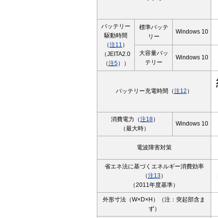
バッテリー
標準バッテ
Windows 10
駆動時間
リー
（
注11
）
大容量バッ
（JEITA2.0
Windows 10
テリー
（
注5
））
バッテリー充電時間（
注12
）
消費電力（
注18
）
Windows 10
（最大時）
電波障害対策
省エネ法に基づくエネルギー消費効率
（
注13
）
（2011年度基準）
外形寸法（W×D×H）（注：突起部含ま
ず）