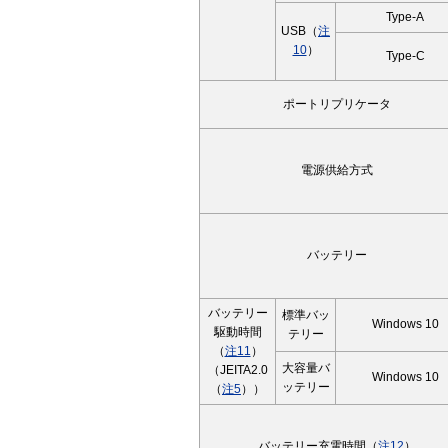
Type-A
USB（
注
10
）
Type-C
ポートリプリケータ
電源供給方式
バッテリー
バッテリー
標準バッ
Windows 10
駆動時間
テリー
（
注11
）
大容量バ
（JEITA2.0
Windows 10
ッテリー
（
注5
））
バッテリー充電時間（
注12
）