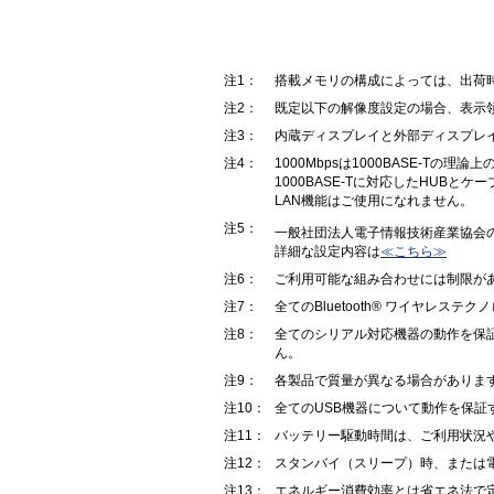
注1：
搭載メモリの構成によっては、出荷
注2：
既定以下の解像度設定の場合、表示
注3：
内蔵ディスプレイと外部ディスプレ
注4：
1000Mbpsは1000BASE-
1000BASE-Tに対応したHUBとケ
LAN機能はご使用になれません。
注5：
一般社団法人電子情報技術産業協会
詳細な設定内容は
≪こちら≫
注6：
ご利用可能な組み合わせには制限が
注7：
全てのBluetooth® ワイヤレ
注8：
全てのシリアル対応機器の動作を保
ん。
注9：
各製品で質量が異なる場合がありま
注10：
全てのUSB機器について動作を保証
注11：
バッテリー駆動時間は、ご利用状況
注12：
スタンバイ（スリープ）時、または電
注13：
エネルギー消費効率とは省エネ法で