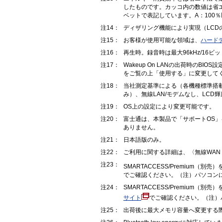
したものです。カッコ内の数値は省
ベットで表記しています。A：100％以
注14：
ディザリング機能により実現（LCD
注15：
お客様が使用可能な領域は、
ハード
注16：
再生時。録音時は最大96kHz/1
注17：
Wakeup On LANの出荷時の
をご覧の上「使用する」に変更して
注18：
当社測定基準による（各機種標準搭載
み）、無線LAN/モデムなし、LCD
注19：
OS上の設定により変更可能です。
注20：
富士通は、本製品で「サポートOS」
ありません。
注21：
日本語版のみ。
注22：
ご利用に関する詳細は、〈無線WAN（G
注23：
SMARTACCESS/Premium（
でご確認ください。（注）パソコンによ
注24：
SMARTACCESS/Premium（
サイト
でご確認ください。（注）パ
注25：
出荷後に最大メモリ容量へ変更する