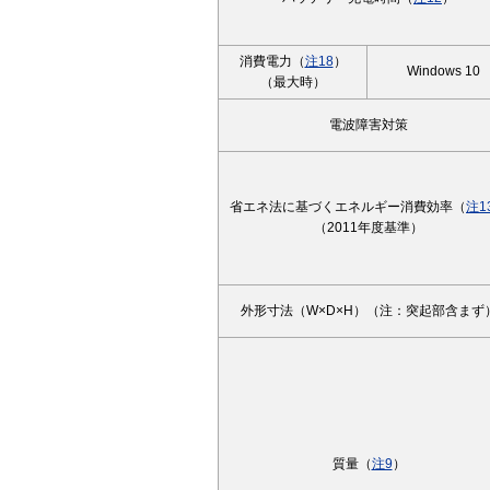
消費電力（
注18
）
Windows 10
（最大時）
電波障害対策
省エネ法に基づくエネルギー消費効率（
注1
（2011年度基準）
外形寸法（W×D×H）（注：突起部含まず
質量（
注9
）