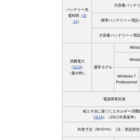
大容量バッテ
バッテリー充
電時間（
注
標準バッテリー＋増設
12
）
大容量バッテリー＋増
Wind
Windo
消費電力
（
注19
）
通常モデル
（最大時）
Windows 7
Professional
電波障害対策
省エネ法に基づくエネルギー消費
（
注14
）（2011年度基準）
外形寸法（W×D×H）（注：突起部