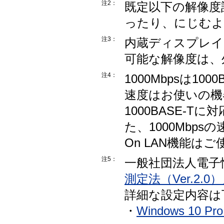
注2：
既定以下の解像度
ったり、にじむよ
注3：
内蔵ディスプレイ
可能な解像度は、
注4：
1000Mbpsは1
速度はお使いの機
1000BASE-
た、1000Mbps
On LAN機能は
注5：
一般社団法人電子
測定法（Ver.2.0
詳細な設定内容は
・
Windows 10 