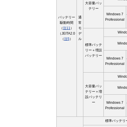
大容量バッ
テリー
Windows 7
バッテリー
通
Professional
駆動時間
常
（
注11
）
モ
Wind
（JEITA2.0
デ
（
注5
）
ル
Windo
標準バッテ
リー＋増設
バッテリー
Windows 7
Professional
Wind
大容量バッ
Windo
テリー＋増
設バッテリ
ー
Windows 7
Professional
標準バッテリ