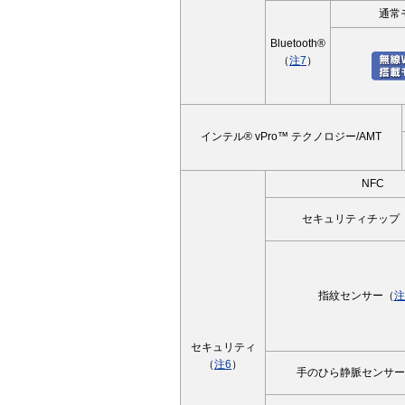
通常
Bluetooth®
（
注7
）
インテル® vPro™ テクノロジー/AMT
NFC
セキュリティチップ（
指紋センサー（
注
セキュリティ
（
注6
）
手のひら静脈センサー