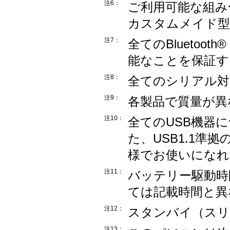
注6：
ご利用可能な組み
カスタムメイド型
注7：
全てのBlueto
能なことを保証す
注8：
全てのシリアル対
注9：
各製品で質量が異
注10：
全てのUSB機器
た、USB1.1準
様でお使いになれ
注11：
バッテリー駆動時
ては記載時間と異
注12：
スタンバイ（スリ
注13：