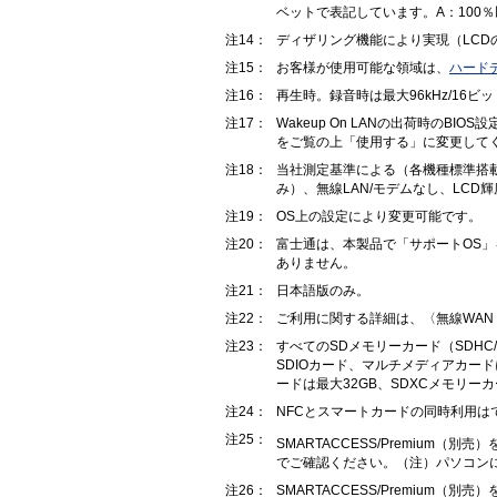
ベットで表記しています。A：100％以
注14：
ディザリング機能により実現（LCD
注15：
お客様が使用可能な領域は、
ハード
注16：
再生時。録音時は最大96kHz/1
注17：
Wakeup On LANの出荷時の
をご覧の上「使用する」に変更して
注18：
当社測定基準による（各機種標準搭載
み）、無線LAN/モデムなし、LCD
注19：
OS上の設定により変更可能です。
注20：
富士通は、本製品で「サポートOS」
ありません。
注21：
日本語版のみ。
注22：
ご利用に関する詳細は、〈無線WAN（G
注23：
すべてのSDメモリーカード（SDHC
SDIOカード、マルチメディアカー
ードは最大32GB、SDXCメモリー
注24：
NFCとスマートカードの同時利用は
注25：
SMARTACCESS/Premium（
でご確認ください。（注）パソコンによ
注26：
SMARTACCESS/Premium（