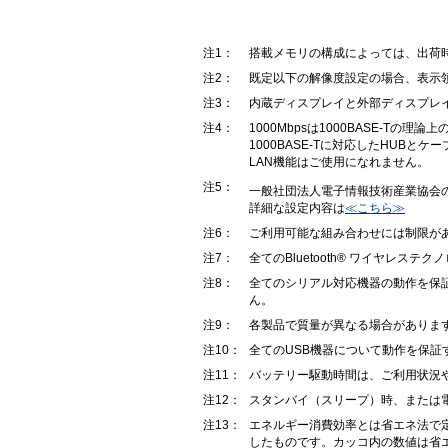
注1：
搭載メモリの構成によっては、出荷
注2：
既定以下の解像度設定の場合、表示
注3：
内蔵ディスプレイと外部ディスプレ
注4：
1000Mbpsは1000BASE-
1000BASE-Tに対応したHUBとケ
LAN機能はご使用になれません。
注5：
一般社団法人電子情報技術産業協会
詳細な設定内容は
≪こちら≫
注6：
ご利用可能な組み合わせには制限が
注7：
全てのBluetooth® ワイヤレ
注8：
全てのシリアル対応機器の動作を保
ん。
注9：
各製品で質量が異なる場合がありま
注10：
全てのUSB機器について動作を保証
注11：
バッテリー駆動時間は、ご利用状況
注12：
スタンバイ（スリープ）時、または電
注13：
エネルギー消費効率とは省エネ法で
したものです。カッコ内の数値は省