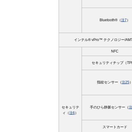
Bluetooth®（
注7
）
インテル® vPro™ テクノロジー/AM
NFC
セキュリティチップ（TP
指紋センサー（
注25
セキュリテ
手のひら静脈センサー（
注
ィ（
注6
）
スマートカード