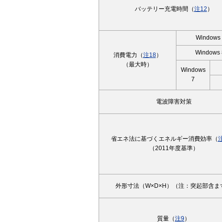
バッテリー充電時間（
注12
）
Windows
Windows 
消費電力（
注18
）
（最大時）
Windows
7
電波障害対策
省エネ法に基づくエネルギー消費効率（
（2011年度基準）
外形寸法（W×D×H）（注：突起部含ま
質量（
注9
）