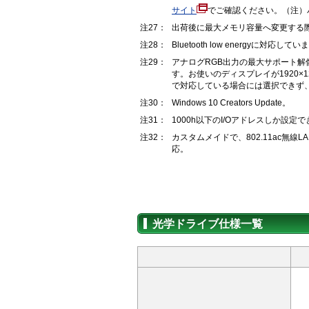
サイト
でご確認ください。（注）パ
注27：
出荷後に最大メモリ容量へ変更する
注28：
Bluetooth low energyに対応して
注29：
アナログRGB出力の最大サポート解像度は1920
す。お使いのディスプレイが1920×12
で対応している場合には選択できず、19
注30：
Windows 10 Creators Update。
注31：
1000h以下のI/Oアドレスしか設定
注32：
カスタムメイドで、802.11ac無線LA
応。
光学ドライブ仕様一覧