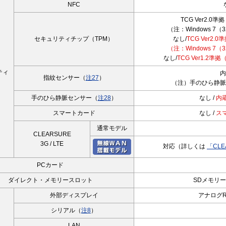
NFC
TCG Ver2.0準
（注：Windows 7
セキュリティチップ（TPM）
なし/
TCG Ver2.0
（注：Windows 7
なし/
TCG Ver1.2準拠（
ティ
内
指紋センサー（
注27
）
）
（注）手のひら静脈
手のひら静脈センサー（
注28
）
なし /
内
スマートカード
なし /
ス
通常モデル
CLEARSURE
3G / LTE
対応（詳しくは
「CL
PCカード
ダイレクト・メモリースロット
SDメモリ
外部ディスプレイ
アナログR
シリアル（
注8
）
LAN