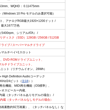
53mm、WQHD： 0.11475mm
indows 10 Pro モデルのみ選択可能）
ット、アナログRGB最大1920×1200ドット /
最大1677万色
（5400rpm、シリアルATA） /
ク（SSD）128GB / 256GB / 512GB
Mドライブ / スーパーマルチドライブ
ルマルチベイ×1スロット
ー、
DVD-ROMドライブユニット、
マルチドライブユニット、
ニット（リチウムイオン、28Wh）
h Definition Audioコーデック
KHz/24ビット（
注18
））
再生機能、MIDI再生機能［OS標準］、
レオスピーカー内蔵、
内蔵（タッチパネルありモデルの場合） /
内蔵（タッチパネルなしモデルの場合）
効画素数約92万画素）、（タッチパネルなし）な