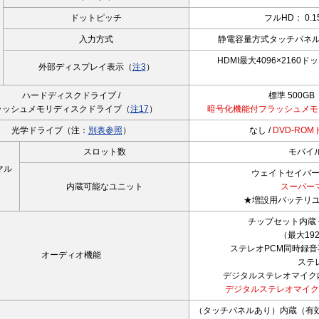
ドットピッチ
フルHD： 0.1
入力方式
静電容量方式タッチパネル（W
HDMI最大4096×2160ド
外部ディスプレイ表示（
注3
）
ハードディスクドライブ /
標準 500GB
ラッシュメモリディスクドライブ（
注17
）
暗号化機能付フラッシュメモリディス
光学ドライブ（注：
別表参照
）
なし /
DVD-RO
スロット数
モバイ
マル
ウェイトセイバ
内蔵可能なユニット
スーパー
★増設用バッテリユ
チップセット内蔵＋Hig
（最大192
ステレオPCM同時録音
オーディオ機能
ステ
デジタルステレオマイク
デジタルステレオマイク
（タッチパネルあり）内蔵（有