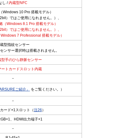
なし /
内蔵型NFC
拠（Windows 10 Pro 搭載モデル）
（32bit）ではご使用になれません。）、
準拠（Windows 8.1 Pro 搭載モデル）
（32bit）ではご使用になれません。）、
Windows 7 Professional 搭載モデル）
蔵型指紋センサー
センサー選択時は搭載されません。
蔵型手のひら静脈センサー
マートカードスロット内蔵
－
EARSUREご紹介」
をご覧ください。）
－
ーカード×1スロット（
注26
）
GB×1、HDMI出力端子×1
－
RJ-45×1