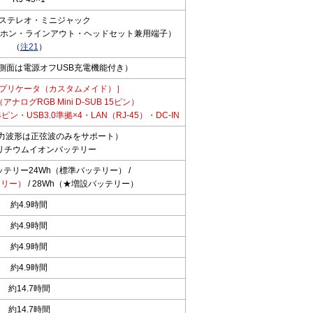
mmステレオ・ミニジャック
ホン・ラインアウト・ヘッドセット兼用端子）
（
注21
）
（左側面は電源オフUSB充電機能付き）
プリケータ（カスタムメイド）］
ログRGB Mini D-SUB 15ピン）
D24ピン・USB3.0準拠×4・LAN（RJ-45）・DC-IN
入力波形は正弦波のみをサポート）
リチウムイオンバッテリー
テリー24Wh（標準バッテリー） /
テリー）
/ 28Wh（★増設バッテリー）
約4.9時間
約4.9時間
約4.9時間
約4.9時間
約14.7時間
約14.7時間