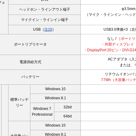
フェ
φ3.5
ヘッドホン・ラインアウト端子
（マイク・ラインイン・ヘッド
マイクイン・ラインイン端子
USB（
注10
）
USB3.0準拠×3
なし /
［ポートリ
ポートリプリケータ
・外部ディスプレイ（アナ
・DisplayPort 20ピン・DVI-
ACアダプタ（
電源供給方式
または、
リチウムイオンバッ
バッテリー
77Wh（大容量バッ
Windows 10
Windows 8.1
標準バッテ
リー
32bit
Windows 7
Professional
64bit
Windows 10
Windows 8.1