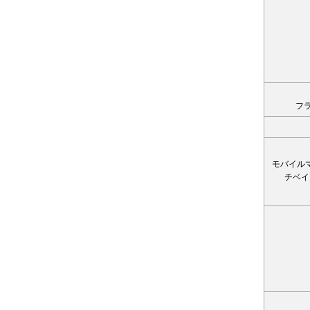
フ
モバイル
チベイ