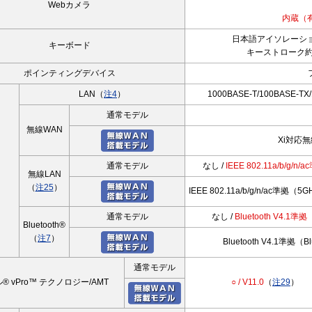
Webカメラ
内蔵（
日本語アイソレーション
キーボード
キーストローク約1
ポインティングデバイス
LAN（
注4
）
1000BASE-T/100BASE-T
通常モデル
無線WAN
Xi対応無
通常モデル
なし /
IEEE 802.11a/b/g
無線LAN
（
注25
）
IEEE 802.11a/b/g/n/ac準
通常モデル
なし /
Bluetooth V4.1準
Bluetooth®
（
注7
）
Bluetooth V4.1準拠（
通常モデル
® vPro™ テクノロジー/AMT
○ / V11.0
（
注29
）