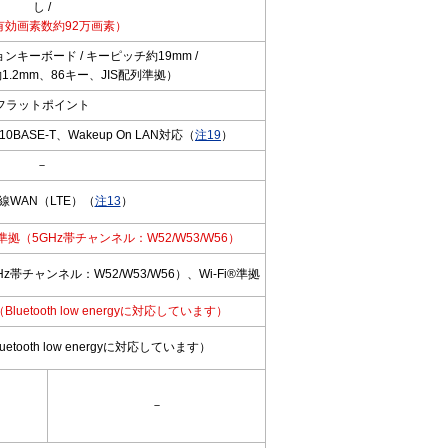
し /
有効画素数約92万画素）
キーボード / キーピッチ約19mm /
.2mm、86キー、JIS配列準拠）
フラットポイント
X/10BASE-T、Wakeup On LAN対応（
注19
）
－
線WAN（LTE）（
注13
）
/n/ac準拠（5GHz帯チャンネル：W52/W53/W56）
拠（5GHz帯チャンネル：W52/W53/W56）、Wi-Fi®準拠
拠（Bluetooth low energyに対応しています）
Bluetooth low energyに対応しています）
－