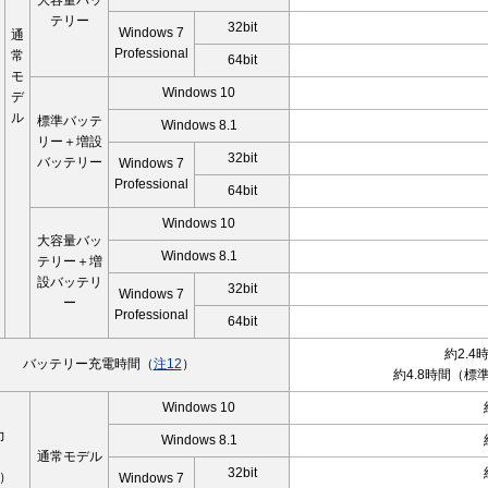
大容量バッ
テリー
32bit
Windows 7
通
Professional
常
64bit
モ
Windows 10
デ
ル
標準バッテ
Windows 8.1
リー＋増設
32bit
バッテリー
Windows 7
Professional
64bit
Windows 10
大容量バッ
Windows 8.1
テリー＋増
設バッテリ
32bit
Windows 7
ー
Professional
64bit
約2.
バッテリー充電時間（
注12
）
約4.8時間（
Windows 10
力
Windows 8.1
）
通常モデル
32bit
）
Windows 7