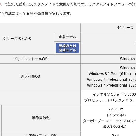
字
」で記した箇所はカスタムメイドで変更が可能です。カスタムメイドメニューの詳
する構成によって希望小売価格が変わります。
Sシリーズ（
通常モデル
シリーズ名 / 品名
L
プリインストールOS
Windows
Windows
Windows 8.1 Pro （64b
選択可能OS
Windows 7 Professional
Windows 7 Professional
インテル® Core™ i5 630
プロセッサー（HTテクノロジ
2.40GHz
（インテル®
動作周波数
ターボ・ブースト・テクノロジ
最大3.00GHz）
コア数 / スレッド数
2 / 4