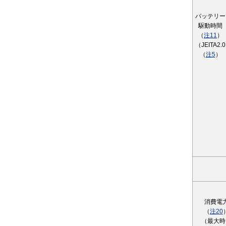
バッテリー
駆動時間
（
注11
）
（JEITA2.0
（
注5
）
消費電
（
注20
（最大時