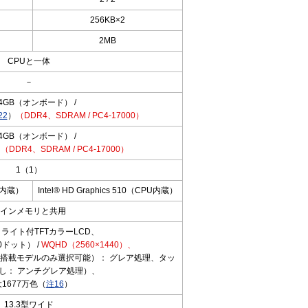
256KB×2
2MB
CPUと一体
－
4GB（オンボード） /
22
）
（DDR4、SDRAM / PC4-17000）
4GB（オンボード） /
）
（DDR4、SDRAM / PC4-17000）
1（1）
PU内蔵）
Intel® HD Graphics 510（CPU内蔵）
インメモリと共用
クライト付TFTカラーLCD、
0ドット） /
WQHD（2560×1440）、
i5搭載モデルのみ選択可能）： グレア処理、タッ
し： アンチグレア処理）、
1677万色（
注16
）
13.3型ワイド