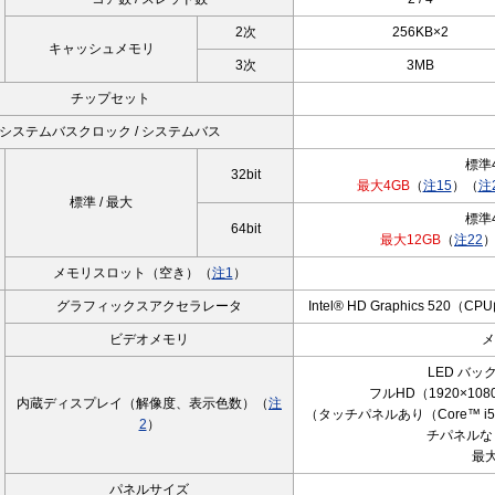
2次
256KB×2
キャッシュメモリ
3次
3MB
チップセット
システムバスクロック / システムバス
標準
32bit
最大4GB
（
注15
）（
注
標準 / 最大
標準
64bit
最大12GB
（
注22
メモリスロット（空き）（
注1
）
グラフィックスアクセラレータ
Intel® HD Graphics 520（C
ビデオメモリ
メ
LED バッ
フルHD（1920×108
内蔵ディスプレイ（解像度、表示色数）（
注
（タッチパネルあり（Core™ 
2
）
チパネルな
最大
パネルサイズ