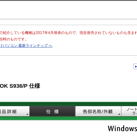
このページの本文へ移動
で紹介している機種は2017年4月発表のもので、現在発売されていないものも含
当時のものです。
けパソコン 最新ラインナップ へ
OK S936/P 仕様