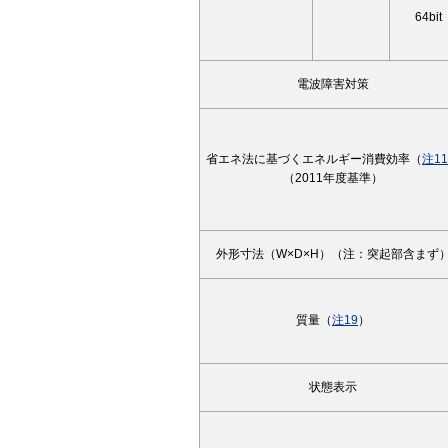
64bit
電波障害対策
省エネ法に基づくエネルギー消費効率（
注11
（2011年度基準）
外形寸法（W×D×H）（注：突起部含まず
質量（
注19
）
状態表示