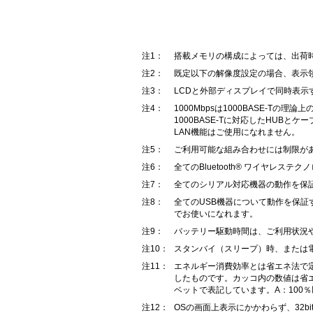
注1：
搭載メモリの構成によっては、出荷
注2：
既定以下の解像度設定の場合、表示
注3：
LCDと外部ディスプレイで同時表
注4：
1000Mbpsは1000BASE-
1000BASE-Tに対応したHUBとケ
LAN機能はご使用になれません。
注5：
ご利用可能な組み合わせには制限が
注6：
全てのBluetooth® ワイヤレ
注7：
全てのシリアル対応機器の動作を保
注8：
全てのUSB機器について動作を保証す
でお使いになれます。
注9：
バッテリー駆動時間は、ご利用状況
注10：
スタンバイ（スリープ）時、または電
注11：
エネルギー消費効率とは省エネ法で
したものです。カッコ内の数値は省
ベットで表記しています。A：100％以
注12：
OSの画面上表示にかかわらず、32