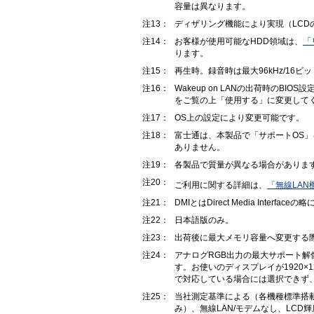
容量は異なります。
注13：
ディザリング機能により実現（LCD
注14：
お客様が使用可能なHDD領域は、
「
ります。
注15：
再生時。録音時は最大96kHz/1
注16：
Wakeup on LANの出荷時の
をご覧の上「使用する」に変更して
注17：
OS上の設定により変更可能です。
注18：
富士通は、本製品で「サポートOS」
ありません。
注19：
各製品で質量が異なる場合がありま
注20：
ご利用に関する詳細は、
「無線LA
注21：
DMIとはDirect Media Interfac
注22：
日本語版のみ。
注23：
出荷後に最大メモリ容量へ変更する
注24：
アナログRGB出力の最大サポート解像度は1920
す。お使いのディスプレイが1920×12
で対応している場合には選択できず、19
注25：
当社測定基準による（各機種標準搭載
み）、無線LAN/モデムなし、LCD