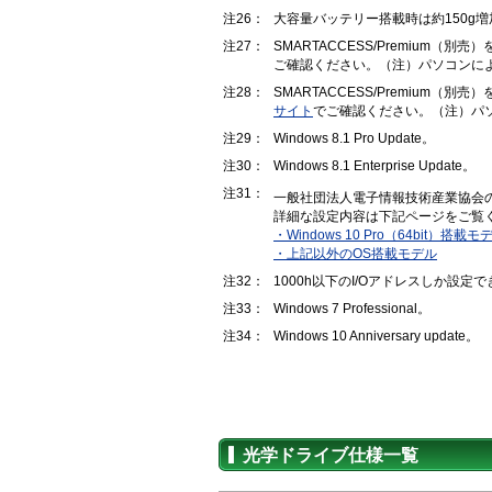
注26：
大容量バッテリー搭載時は約150g
注27：
SMARTACCESS/Premium（
ご確認ください。（注）パソコンによっ
注28：
SMARTACCESS/Premium（
サイト
でご確認ください。（注）パソコ
注29：
Windows 8.1 Pro Update。
注30：
Windows 8.1 Enterprise Update。
注31：
一般社団法人電子情報技術産業協会
詳細な設定内容は下記ページをご覧
・Windows 10 Pro（64bit）搭載モ
・上記以外のOS搭載モデル
注32：
1000h以下のI/Oアドレスしか設定
注33：
Windows 7 Professional。
注34：
Windows 10 Anniversary update。
光学ドライブ仕様一覧