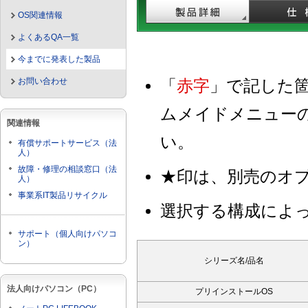
OS関連情報
よくあるQA一覧
今までに発表した製品
お問い合わせ
「
赤字
」で記した
ムメイドメニュー
関連情報
い。
有償サポートサービス（法
人）
故障・修理の相談窓口（法
★印は、別売のオ
人）
事業系IT製品リサイクル
選択する構成によ
サポート（個人向けパソコ
ン）
シリーズ名/品名
法人向けパソコン（PC）
プリインストールOS