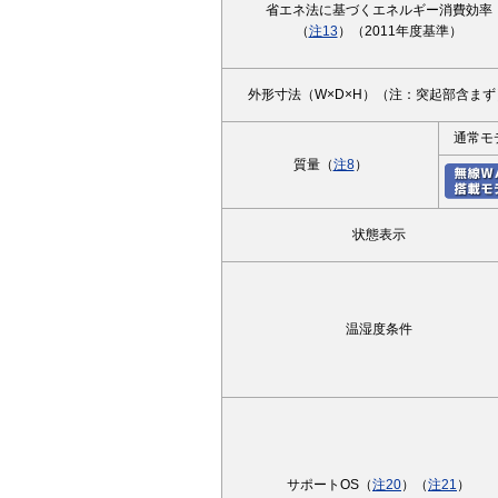
省エネ法に基づくエネルギー消費効率
（
注13
）（2011年度基準）
外形寸法（W×D×H）（注：突起部含まず
通常モ
質量（
注8
）
状態表示
温湿度条件
サポートOS（
注20
）（
注21
）