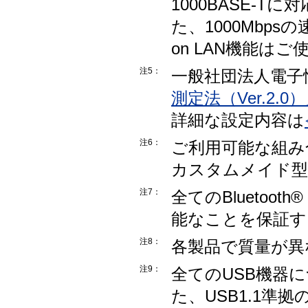
1000BASE-
た、1000Mbps
on LAN機能は
注5：
一般社団法人電子
測定法（Ver.2.0
詳細な設定内容は
注6：
ご利用可能な組み
カスタムメイド型
注7：
全てのBlueto
能なことを保証す
注8：
各製品で質量が異
注9：
全てのUSB機器
た、USB1.1準