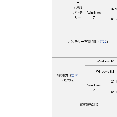
ー
＋増設
32bi
バッテ
Windows
リー
7
64bi
バッテリー充電時間（
注11
）
Windows 10
Windows 8.1
消費電力（
注18
）
（最大時）
32bi
Windows
7
64bi
電波障害対策