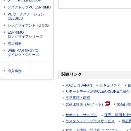
ノートPC LIFEBOOK
デスクトップPC ESPRIMO
PCワークステーション
CELSIUS
シンクライアント FUTRO
ESPRIMO
ロングライフシリーズ
周辺機器
WEB MART限定PC
ダイレクトシリーズ
導入事例
関連リンク
MADE IN JAPAN
セキュリティ
リモートデータ消去CLEARSUREご紹介
注意事項・商標
製品比較表（A4ノート）
製品比較
サポート・サービス
保守・運用支援サー
カスタムメイドプラスサービス
保証
サポート情報（法人向けパソコン ）