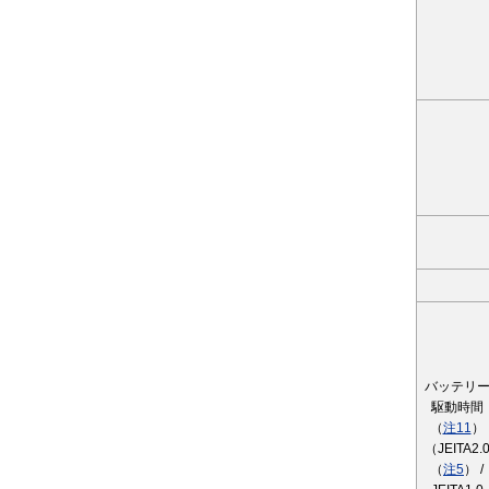
バッテリ
駆動時間
（
注11
）
（JEITA2.
（
注5
） /