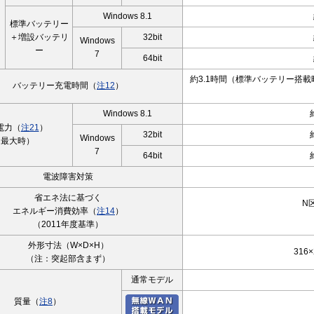
）
Windows 8.1
標準バッテリー
＋増設バッテリ
32bit
Windows
ー
7
64bit
約3.1時間（標準バッテリー搭載
バッテリー充電時間（
注12
）
Windows 8.1
電力（
注21
）
32bit
Windows
（最大時）
7
64bit
電波障害対策
省エネ法に基づく
N
エネルギー消費効率（
注14
）
（2011年度基準）
外形寸法（W×D×H）
316×
（注：突起部含まず）
通常モデル
質量（
注8
）