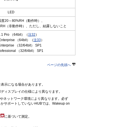
LED
湿度20～80%RH（動作時）、
80%RH（非動作時）、ただし、結露しないこと
8.1 Pro （64bit）（
注32
）
Enterprise （64bit）（
注33
）
nterprise （32/64bit） SP1
ofessional （32/64bit） SP1
ページの先頭へ
な表示になる場合があります。
部ディスプレイの仕様により異なります。
の機器やネットワーク環境により異なります。必ず
かサポートしていないHUBでは、Wakeup on
に基づいて測定。