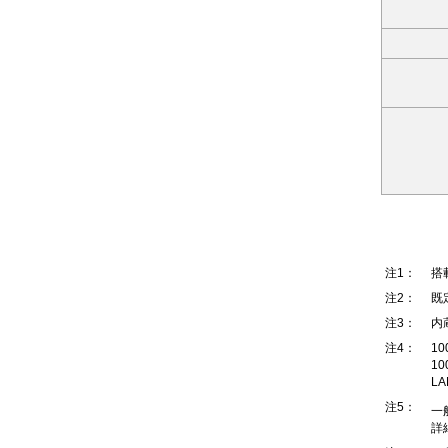
注1：
搭
注2：
既
注3：
内
注4：
1
1
L
注5：
一
詳