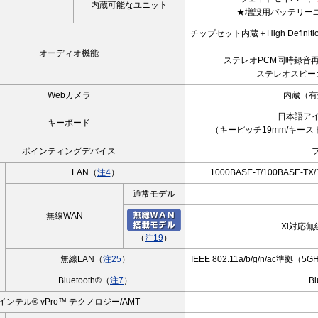
内蔵可能なユニット
★増設用バッテリーユ
チップセット内蔵＋High Definit
オーディオ機能
ステレオPCM同時録音再
ステレオスピー
Webカメラ
内蔵（有
日本語ア
キーボード
（キーピッチ19mm/キースト
ポインティングデバイス
LAN（
注4
）
1000BASE-T/100BASE-T
通常モデル
無線WAN
Xi対応無
（
注19
）
無線LAN（
注25
）
IEEE 802.11a/b/g/n/ac準拠
Bluetooth®（
注7
）
Bl
インテル® vPro™ テクノロジー/AMT