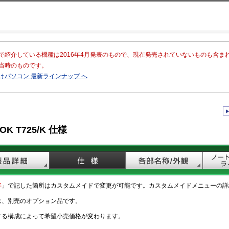
このページの本文へ移動
で紹介している機種は2016年4月発表のもので、現在発売されていないものも含
当時のものです。
けパソコン 最新ラインナップ へ
OK T725/K 仕様
字
」で記した箇所はカスタムメイドで変更が可能です。カスタムメイドメニューの詳
は、別売のオプション品です。
する構成によって希望小売価格が変わります。