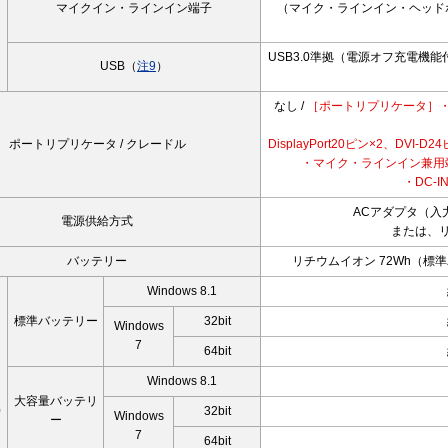
マイクイン・ラインイン端子
（マイク・ラインイン・ヘッド
USB3.0準拠（電源オフ充電機能付
USB（
注9
）
なし /
［ポートリプリケータ］・外
ポートリプリケータ / クレードル
DisplayPort20ピン×2、DVI-D
・マイク・ラインイン兼用
・DC-I
ACアダプタ（入
電源供給方式
または、
バッテリー
リチウムイオン 72Wh（標
Windows 8.1
標準バッテリー
32bit
Windows
7
64bit
ー
Windows 8.1
大容量バッテリ
0
32bit
Windows
ー
7
64bit