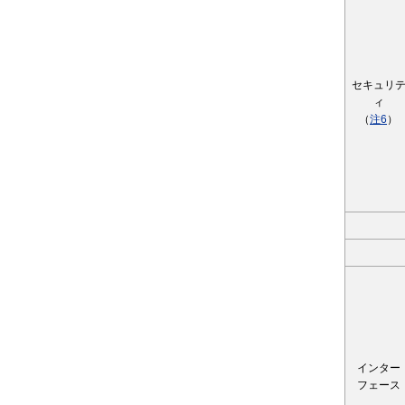
セキュリ
ィ
（
注6
）
インター
フェース