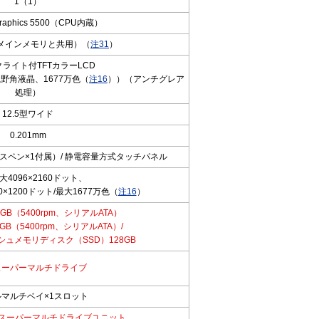
1（1）
 Graphics 5500（CPU内蔵）
（メインメモリと共用）（
注31
）
クライト付TFTカラーLCD
視野角液晶、1677万色（
注16
））（アンチグレア
処理）
12.5型ワイド
0.201mm
ペン×1付属）/ 静電容量方式タッチパネル
大4096×2160ドット、
0×1200ドット/最大1677万色（
注16
）
0GB（5400rpm、シリアルATA）
B（5400rpm、シリアルATA）/
ュメモリディスク（SSD）128GB
スーパーマルチドライブ
マルチベイ×1スロット
スーパーマルチドライブユニット、