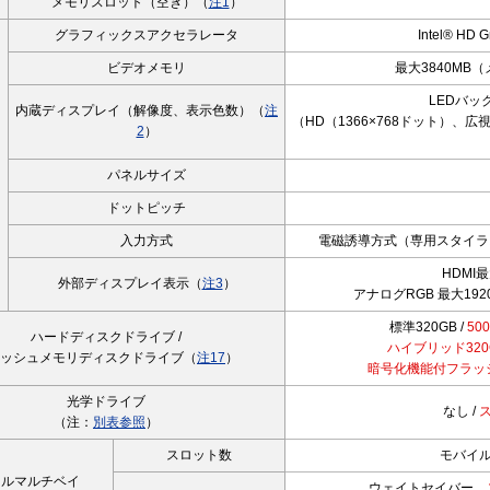
メモリスロット（空き）（
注1
）
グラフィックスアクセラレータ
Intel® HD
ビデオメモリ
最大3840MB
LEDバッ
内蔵ディスプレイ（解像度、表示色数）（
注
（HD（1366×768ドット）、広
2
）
パネルサイズ
ドットピッチ
入力方式
電磁誘導方式（専用スタイラス
HDMI最
外部ディスプレイ表示（
注3
）
アナログRGB 最大192
標準320GB /
50
ハードディスクドライブ /
ハイブリッド320G
ッシュメモリディスクドライブ（
注17
）
暗号化機能付フラッシ
光学ドライブ
なし /
（注：
別表参照
）
スロット数
モバイル
イルマルチベイ
ウェイトセイバー、