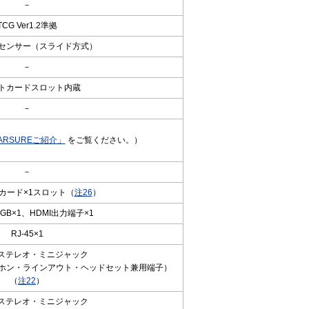
－
TCG Ver1.2準拠
センサー（スライド方式）
－
トカードスロット内蔵
－
ARSUREご紹介」
をご覧ください。）
－
カード×1スロット（
注26
）
GB×1、HDMI出力端子×1
RJ-45×1
mmステレオ・ミニジャック
ホン・ラインアウト・ヘッドセット兼用端子）
（
注22
）
mmステレオ・ミニジャック