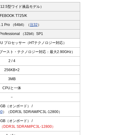
12.5型ワイド液晶モデル）
IFEBOOK T725/K
8.1 Pro （64bit）（
注32
）
Professional （32bit）SP1
5300U プロセッサー（HTテクノロジー対応）
・ブースト・テクノロジー対応：最大2.90GHz）
2 / 4
256KB×2
3MB
CPUと一体
－
GB（オンボード） /
0
）（DDR3L SDRAM/PC3L-12800）
GB（オンボード） /
（DDR3L SDRAM/PC3L-12800）