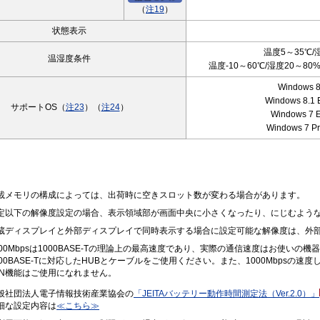
（
注19
）
状態表示
温度5～35℃/
温湿度条件
温度-10～60℃/湿度20～
Windows 
Windows 8.1 
サポートOS（
注23
）（
注24
）
Windows 7 E
Windows 7 Pr
載メモリの構成によっては、出荷時に空きスロット数が変わる場合があります。
定以下の解像度設定の場合、表示領域部が画面中央に小さくなったり、にじむよう
蔵ディスプレイと外部ディスプレイで同時表示する場合に設定可能な解像度は、外
000Mbpsは1000BASE-Tの理論上の最高速度であり、実際の通信速度はお使い
000BASE-Tに対応したHUBとケーブルをご使用ください。また、1000Mbpsの速度し
AN機能はご使用になれません。
般社団法人電子情報技術産業協会の
「JEITAバッテリー動作時間測定法（Ver.2.0）」
細な設定内容は
≪こちら≫