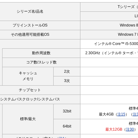
Tシリーズ（
シリーズ名/品名
L
プリインストールOS
Windows 
その他適用可能搭載OS
Windows 7 
インテル® Core™ i5-
動作周波数
2.30GHz（インテル® ターボ
コア数/スレッド数
2次
キャッシュ
メモリ
3次
チップセット
システムバスクロック/システムバス
標準4
32bit
最大4GB（
注15
）（
注3
標準/最大
モ
標準4
64bit
最大12GB
（
注30
）