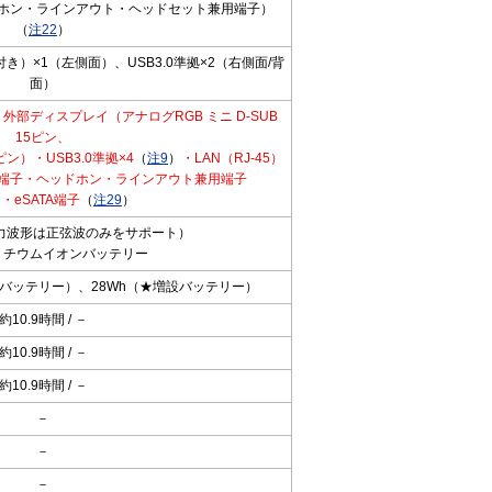
ホン・ラインアウト・ヘッドセット兼用端子）
（
注22
）
き）×1（左側面）、USB3.0準拠×2（右側面/背
面）
部ディスプレイ（アナログRGB ミニ D-SUB
15ピン、
24ピン）・USB3.0準拠×4
（
注9
）
・LAN（RJ-45）
端子・ヘッドホン・ラインアウト兼用端子
N・eSATA端子
（
注29
）
力波形は正弦波のみをサポート）
リチウムイオンバッテリー
準バッテリー）、28Wh（★増設バッテリー）
約10.9時間 / －
約10.9時間 / －
約10.9時間 / －
－
－
－