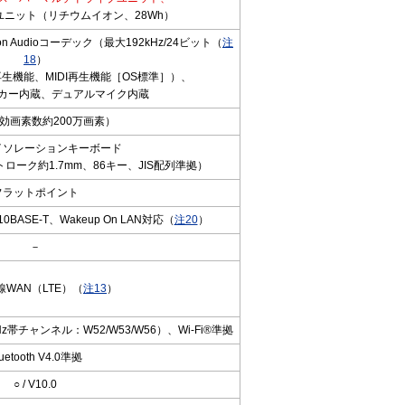
ニット（リチウムイオン、28Wh）
ion Audioコーデック（最大192kHz/24ビット（
注
18
）
生機能、MIDI再生機能［OS標準］）、
カー内蔵、デュアルマイク内蔵
効画素数約200万画素）
イソレーションキーボード
ローク約1.7mm、86キー、JIS配列準拠）
フラットポイント
X/10BASE-T、Wakeup On LAN対応（
注20
）
－
線WAN（LTE）（
注13
）
（5GHz帯チャンネル：W52/W53/W56）、Wi-Fi®準拠
uetooth V4.0準拠
○ / V10.0