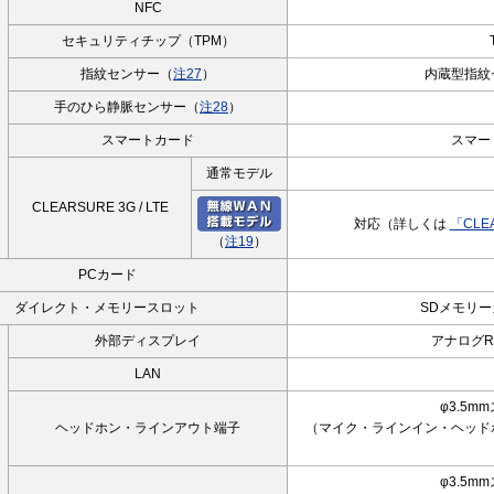
NFC
セキュリティチップ（TPM）
指紋センサー（
注27
）
内蔵型指紋
テ
手のひら静脈センサー（
注28
）
スマートカード
スマー
通常モデル
CLEARSURE 3G / LTE
対応（詳しくは
「CLE
（
注19
）
PCカード
ダイレクト・メモリースロット
SDメモリー
外部ディスプレイ
アナログR
LAN
φ3.5
ヘッドホン・ラインアウト端子
（マイク・ラインイン・ヘッド
φ3.5