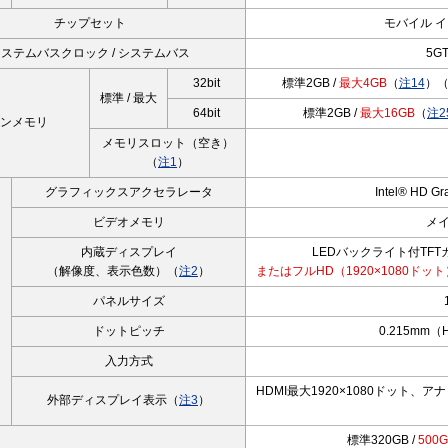
チップセット
モバイル イン
ステムバスクロック / システムバス
5GT
32bit
標準2GB /
最大4GB
（
注14
）
標準 / 最大
64bit
標準2GB /
最大16GB
（
注2
ンメモリ
メモリスロット（空き）
（
注1
）
グラフィックスアクセラレータ
Intel® HD 
ビデオメモリ
メ
内蔵ディスプレイ
LEDバックライト付TFTカ
（解像度、表示色数）（
注2
）
またはフルHD（1920×1080ドット
パネルサイズ
ドットピッチ
0.215mm（
入力方式
HDMI最大1920×1080ドット、アナロ
外部ディスプレイ表示（
注3
）
標準320GB /
500