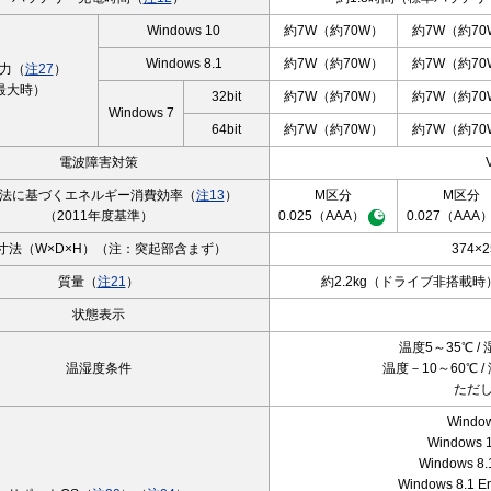
Windows 10
約7W（約70W）
約7W（約70
Windows 8.1
約7W（約70W）
約7W（約70
力（
注27
）
最大時）
32bit
約7W（約70W）
約7W（約70
Windows 7
64bit
約7W（約70W）
約7W（約70
電波障害対策
法に基づくエネルギー消費効率（
注13
）
M区分
M区分
（2011年度基準）
0.025（AAA）
0.027（AAA
寸法（W×D×H）（注：突起部含まず）
374×2
質量（
注21
）
約2.2kg（ドライブ非搭載時
状態表示
温度5～35℃ /
温湿度条件
温度－10～60℃ 
ただ
Window
Windows 1
Windows 8.
Windows 8.1 E