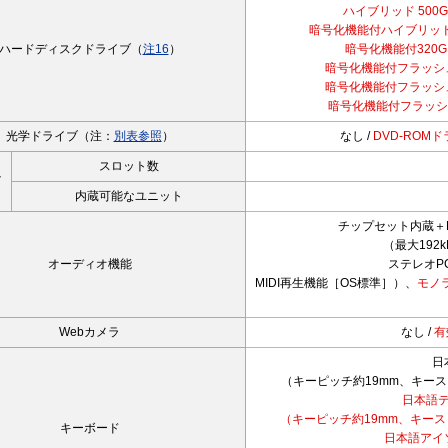
ハイブリッド 500G
暗号化機能付ハイブリッド50
ハードディスクドライブ（
注16
）
暗号化機能付320GB
暗号化機能付フラッシュ
暗号化機能付フラッシュ
暗号化機能付フラッシュ
光学ドライブ（注：
別表参照
）
なし /
DVD-ROM
スロット数
イ
内蔵可能なユニット
チップセット内蔵＋High
（最大192k
オーディオ機能
ステレオP
MIDI再生機能［OS標準］）、
モノ
Webカメラ
なし /
有
日
（キーピッチ約19mm、キースト
日本語
（キーピッチ約19mm、キースト
キーボード
日本語アイ