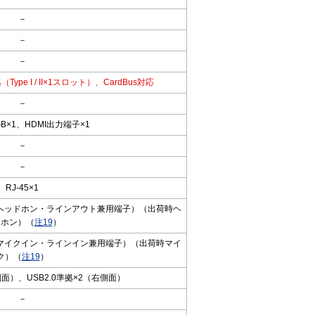
－
－
－
準拠（Type I / II×1スロット）、CardBus対応
－
B×1、HDMI出力端子×1
－
－
RJ-45×1
（ヘッドホン・ラインアウト兼用端子）（出荷時ヘ
ドホン）（
注19
）
（マイクイン・ラインイン兼用端子）（出荷時マイ
ク）（
注19
）
側面）、USB2.0準拠×2（右側面）
－