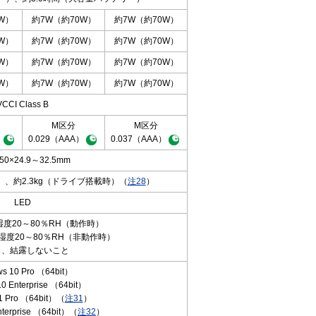
W）
約7W（約70W）
約7W（約70W）
W）
約7W（約70W）
約7W（約70W）
W）
約7W（約70W）
約7W（約70W）
W）
約7W（約70W）
約7W（約70W）
VCCI Class B
M区分
M区分
）
0.029（AAA）
0.037（AAA）
50×24.9～32.5mm
）、約2.3kg（ドライブ搭載時）（
注28
）
LED
 湿度20～80％RH（動作時）
/ 湿度20～80％RH（非動作時）
し、結露しないこと
s 10 Pro （64bit）
0 Enterprise （64bit）
1 Pro （64bit）（
注31
）
nterprise （64bit）（
注32
）