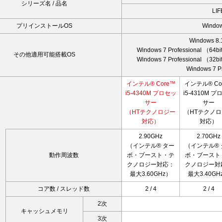
シリーズ名 / 品名
LI
プリインストールOS
Window
Windows 8.
Windows 7 Professional （
その他適用可能搭載OS
Windows 7 Professional （
Windows 7 P
インテル® Core™
インテル® Co
i5-4340M プロセッ
i5-4310M 
サー
サー
（HTテクノロジー
（HTテクノ
対応）
対応）
2.90GHz
2.70GHz
（インテル® ター
（インテル® 
動作周波数
ボ・ブースト・テ
ボ・ブースト
クノロジー対応：
クノロジー対
最大3.60GHz）
最大3.40GH
コア数 / スレッド数
2 / 4
2 / 4
2次
キャッシュメモリ
3次