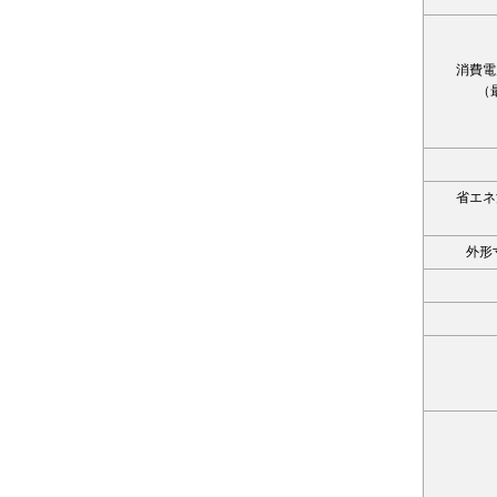
消費電
（
省エネ
外形