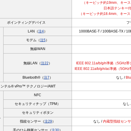
（キーピッチ約19mm、キースト
日本語テンキー
（キーピッチ約18.4mm、キース
ポインティングデバイス
フ
LAN（
注4
）
1000BASE-T / 100BASE-TX 
モデム（
注5
）
無線WAN
無線LAN（
注22
）
IEEE 802.11a/b/g/n準拠（5GHz
IEEE 802.11a/b/g/n/ac準拠（5
Bluetooth®（
注7
）
なし /
Bl
ンテル® vPro™ テクノロジー/AMT
NFC
セキュリティチップ（TPM）
なし 
セキュリティボタン
テ
指紋センサー（
注29
）
なし /
内蔵型指紋センサ
手のひら静脈センサー（
注30
）