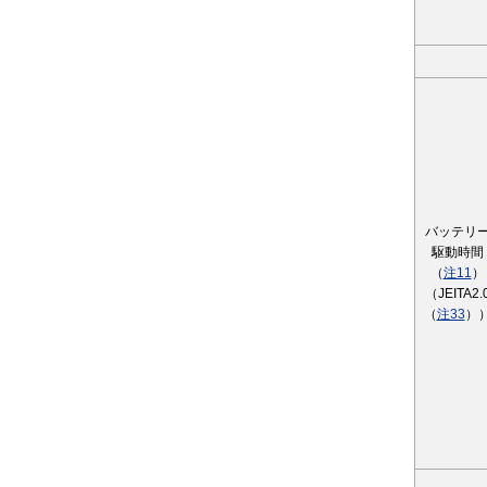
バッテリ
駆動時間
（
注11
）
（JEITA2.
（
注33
）