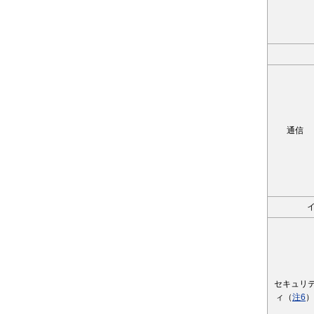
通信
イ
セキュリ
ィ（
注6
）