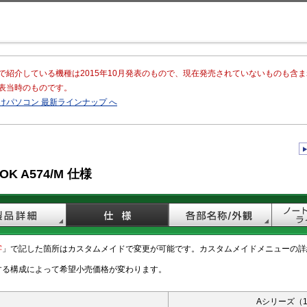
このページの本文へ移動
で紹介している機種は2015年10月発表のもので、現在発売されていないものも含
表当時のものです。
けパソコン 最新ラインナップ へ
OK A574/M 仕様
字
」で記した箇所はカスタムメイドで変更が可能です。カスタムメイドメニューの詳
する構成によって希望小売価格が変わります。
Aシリーズ（1