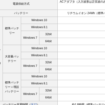
ACアダプタ（入力波形は正弦波の
電源供給方式
バッテリー
リチウムイオン 24Wh（標準
Windows 10
Windows 8.1
標準バッテ
リー
32bit
Windows 7
64bit
Windows 10
ー
Windows 8.1
大容量バッ
テリー
32bit
0
Windows 7
）
64bit
Windows 10
標準バッテ
Windows 8.1
リー＋増設
32bit
バッテリー
Windows 7
64bit
バッテリー充電時間（
注12
）
約1.8時間（標準バッテリ