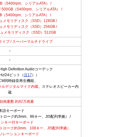
B（5400rpm、シリアルATA） /
0GB（5400rpm、シリアルATA） /
（5400rpm、シリアルATA） /
メモリディスク（SSD）128GB /
メモリディスク（SSD）256GB /
メモリディスク（SSD）512GB
ドライブ / スーパーマルチドライブ
－
－
 Definition Audioコーデック
Hz/24ビット（
注17
））
CM同時録音再生機能、
ラルデジタルマイク内蔵
、ステレオスピーカー内
蔵
効画素数 約92万画素
本語キーボード
ローク約3mm、86キー、JIS配列準拠） /
テンキー付キーボード
ローク約3mm、108キー、JIS配列準拠）
ソレーションキーボード