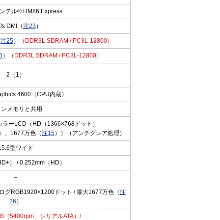
テル® HM86 Express
/s DMI（
注23
）
（
注25
）
（DDR3L SDRAM / PC3L-12800）
5
）
（DDR3L SDRAM / PC3L-12800）
2（1）
Graphics 4600（CPU内蔵）
インメモリと共用
ラーLCD（HD（1366×768ドット）
）
、1677万色（
注15
））（アンチグレア処理）
15.6型ワイド
HD+） / 0.252mm（HD）
－
グRGB1920×1200ドット / 最大1677万色（
注
26
）
GB（5400rpm、シリアルATA）/