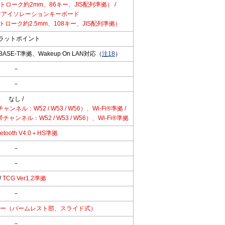
ローク約2mm、86キー、JIS配列準拠） /
付アイソレーションキーボード
トローク約2.5mm、108キー、JIS配列準拠）
ラットポイント
/ 10BASE-T準拠、Wakeup On LAN対応（
注18
）
－
－
なし /
帯チャンネル：W52 / W53 / W56）、Wi-Fi®準拠 /
GHz帯チャンネル：W52 / W53 / W56）、Wi-Fi®準拠
uetooth V4.0＋HS準拠
－
－
/
TCG Ver1.2準拠
－
ー（パームレスト部、スライド式）
－