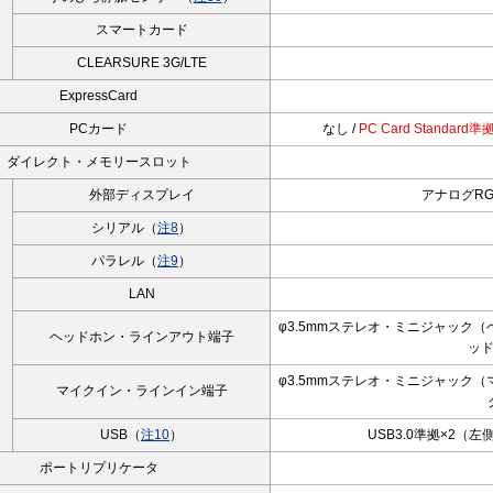
スマートカード
CLEARSURE 3G/LTE
ExpressCard
PCカード
なし /
PC Card Standard
ダイレクト・メモリースロット
外部ディスプレイ
アナログRG
シリアル（
注8
）
パラレル（
注9
）
LAN
φ3.5mmステレオ・ミニジャック
ヘッドホン・ラインアウト端子
ッ
φ3.5mmステレオ・ミニジャック
マイクイン・ラインイン端子
USB（
注10
）
USB3.0準拠×2（左
ポートリプリケータ