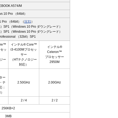
FEBOOK A574/M
s 10 Pro （64bit）
1 Pro （64bit）（
注31
）
64bit）SP1（Windows 10 Pro ダウングレード）
32bit）SP1（Windows 10 Pro ダウングレード）
rofessional （32bit）SP1
re™
インテル® Core™
インテル®
プロセッ
i3-4100Mプロセッ
Celeron™
サー
プロセッサー
ロジー
（HTテクノロジー
2950M
対応）
ター
・テ
2.50GHz
2.00GHz
応：
z）
2 / 4
2 / 2
256KB×2
3MB