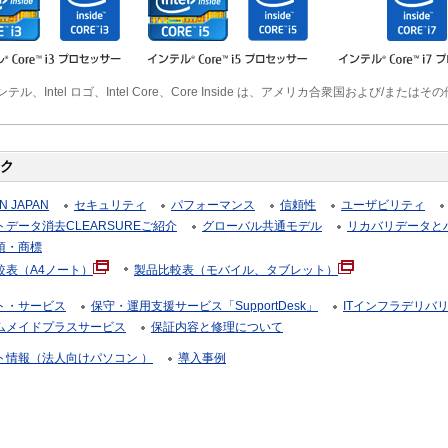
インテル、Intel ロゴ、Intel Core、Core Inside は、アメリカ合衆国および/またはその他
ク
N JAPAN
セキュリティ
パフォーマンス
信頼性
ユーザビリティ
データ消去CLEARSUREご紹介
グローバル共通モデル
リカバリデータと
項・商標
較表（A4ノート）
製品比較表（モバイル、タブレット）
ト・サービス
保守・運用支援サービス「SupportDesk」
ITインフラデリバ
ムメイドプラスサービス
保証内容と修理について
ト情報（法人向けパソコン ）
導入事例