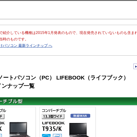
このページの本文へ移動
で紹介している機種は2015年1月発表のもので、現在発売されていないものも含ま
当時のものです。
けパソコン 最新ラインナップ へ
ノートパソコン（PC） LIFEBOOK（ライフブック）
インナップ一覧