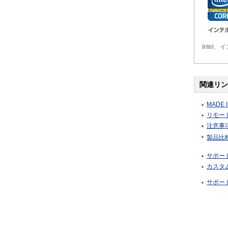
Intel、
関連リン
MADE I
リモート
注意事
製品比
サポー
カスタ
サポー