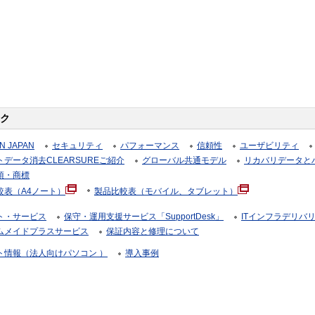
ク
N JAPAN
セキュリティ
パフォーマンス
信頼性
ユーザビリティ
データ消去CLEARSUREご紹介
グローバル共通モデル
リカバリデータと
項・商標
較表（A4ノート）
製品比較表（モバイル、タブレット）
ト・サービス
保守・運用支援サービス「SupportDesk」
ITインフラデリバ
ムメイドプラスサービス
保証内容と修理について
ト情報（法人向けパソコン ）
導入事例