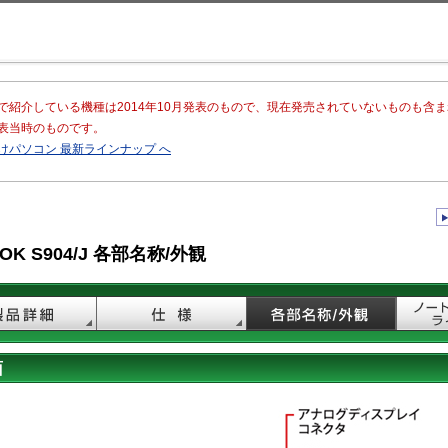
このページの本文へ移動
で紹介している機種は2014年10月発表のもので、現在発売されていないものも含
表当時のものです。
けパソコン 最新ラインナップ へ
OOK S904/J 各部名称/外観
面