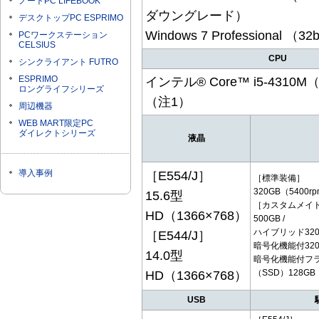
ノートPC LIFEBOOK
ダウングレード）
デスクトップPC ESPRIMO
Windows 7 Professional （32
PCワークステーション
CELSIUS
CPU
シンクライアント FUTRO
ESPRIMO
インテル® Core™ i5-4310M
ロングライフシリーズ
（注1）
周辺機器
WEB MART限定PC
ダイレクトシリーズ
液晶
導入事例
［E554/J］
［標準装備］
320GB（5400
15.6型
［カスタムメイ
HD（1366×768）
500GB /
ハイブリッド320G
［E544/J］
暗号化機能付320G
14.0型
暗号化機能付フ
（SSD）128GB
HD（1366×768）
USB