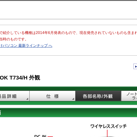
このページの本文へ移動
で紹介している機種は2014年6月発表のもので、現在発売されていないものも含ま
当時のものです。
けパソコン 最新ラインナップ へ
OK T734/H 外観
面