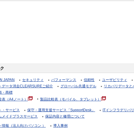
ク
N JAPAN
セキュリティ
パフォーマンス
信頼性
ユーザビリティ
データ消去CLEARSUREご紹介
グローバル共通モデル
リカバリデータと
項・商標
較表（A4ノート）
製品比較表（モバイル、タブレット）
ト・サービス
保守・運用支援サービス「SupportDesk」
ITインフラデリバ
ムメイドプラスサービス
保証内容と修理について
ト情報（法人向けパソコン ）
導入事例