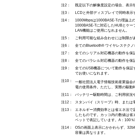
注2：
既定以下の解像度設定の場合、表示
注3：
LCDと外部ディスプレイで同時表
注4：
1000Mbpsは1000BASE-
1000BASE-Tに対応したHUBとケ
LAN機能はご使用になれません。
注5：
ご利用可能な組み合わせには制限が
注6：
全てのBluetooth® ワイヤレ
注7：
全てのシリアル対応機器の動作を保
注8：
全てのパラレル対応機器の動作を保
注9：
全てのUSB機器について動作を保証す
でお使いになれます。
注10：
一般社団法人電子情報技術産業協会
電の使用条件。ただし、実際の駆動
注11：
バッテリー駆動時間は、ご利用状況
注12：
スタンバイ（スリープ）時、または電
注13：
エネルギー消費効率とは省エネ法で
したものです。カッコ内の数値は省
ベットで表記しています。A：100％以
注14：
OSの画面上表示にかかわらず、32
容量は異なります。