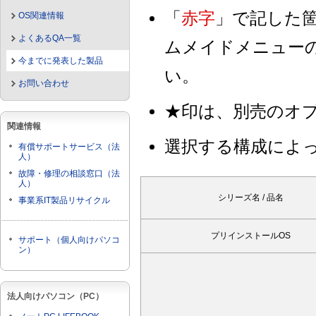
「
赤字
」で記した
OS関連情報
よくあるQA一覧
ムメイドメニュー
今までに発表した製品
い。
お問い合わせ
★印は、別売のオ
関連情報
選択する構成によ
有償サポートサービス（法
人）
故障・修理の相談窓口（法
人）
シリーズ名 / 品名
事業系IT製品リサイクル
プリインストールOS
サポート（個人向けパソコ
ン）
法人向けパソコン（PC）