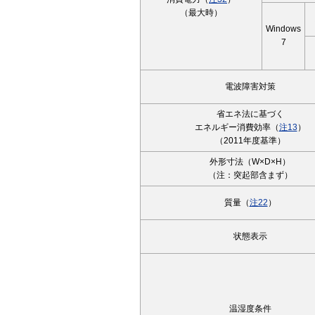
（最大時）
Windows
7
電波障害対策
省エネ法に基づく
エネルギー消費効率（
注13
）
（2011年度基準）
外形寸法（W×D×H）
（注：突起部含まず）
質量（
注22
）
状態表示
温湿度条件