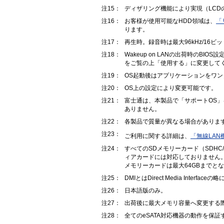
注15：
ディザリング機能により実現（LCD
注16：
お客様が使用可能なHDD領域は、
「
ります。
注17：
再生時。録音時は最大96kHz/1
注18：
Wakeup on LANの出荷時の
をご覧の上「使用する」に変更して
注19：
OS起動後はアプリケーションをワ
注20：
OS上の設定により変更可能です。
注21：
富士通は、本製品で「サポートOS」
ありません。
注22：
各製品で質量が異なる場合がありま
注23：
ご利用に関する詳細は、
「無線LA
注24：
すべてのSDメモリーカード（SDHC
ィアカードには対応しておりません。な
メモリーカードは最大64GBまでと
注25：
DMIとはDirect Media Interfac
注26：
日本語版のみ。
注27：
出荷後に最大メモリ容量へ変更する
注28：
全てのeSATA対応機器の動作を保