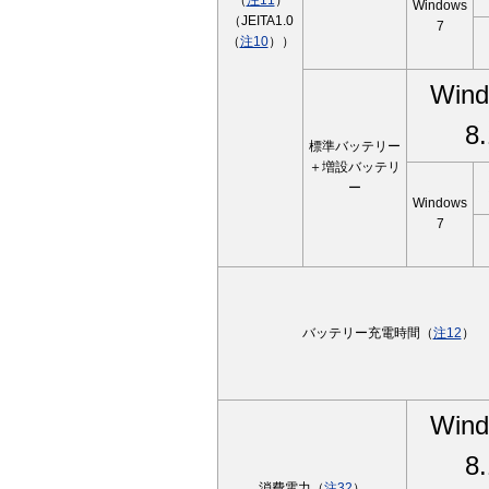
（
注11
）
Windows
（JEITA1.0
7
（
注10
））
Win
8.
標準バッテリー
＋増設バッテリ
ー
Windows
7
バッテリー充電時間（
注12
）
Win
8.
消費電力（
注32
）