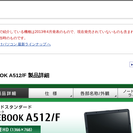
このページの本文へ移動
で紹介している機種は2013年4月発表のもので、現在発売されていないものも含ま
当時のものです。
けパソコン 最新ラインナップ へ
OOK A512/F 製品詳細