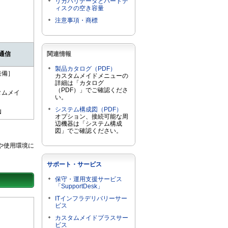
リカバリデータとハードデ
ィスクの空き容量
注意事項・商標
通信
関連情報
製品カタログ（PDF）
装備］
カスタムメイドメニューの
詳細は「カタログ
（PDF）」でご確認くださ
タムメイ
い。
システム構成図（PDF）
N
オプション、接続可能な周
辺機器は「システム構成
図」でご確認ください。
や使用環境に
サポート・サービス
保守・運用支援サービス
「SupportDesk」
ITインフラデリバリーサー
ビス
カスタムメイドプラスサー
ビス