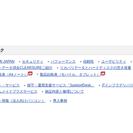
ク
N JAPAN
セキュリティ
パフォーマンス
信頼性
ユーザビリティ
データ消去CLEARSUREご紹介
リカバリデータとハードディスクの空き容量
較表（A4ノート）
製品比較表（モバイル、タブレット）
ト・サービス
保守・運用支援サービス「SupportDesk」
ITインフラデリバ
ムメイドプラスサービス
保証内容と修理について
ト情報（法人向けパソコン ）
導入事例