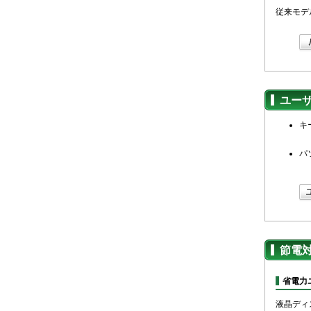
従来モデ
ユー
キ
パ
節電
省電力
液晶ディ