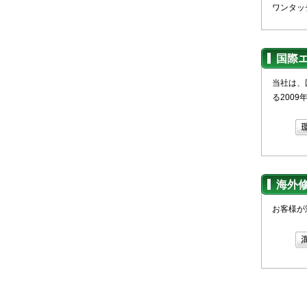
ワンタッ
国際
当社は、
る200
海外
お客様が