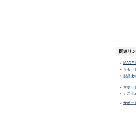
関連リン
MADE I
リモート
製品比
サポー
カスタ
サポー