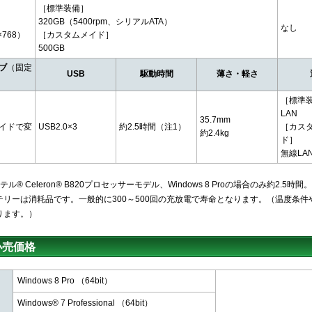
［標準装備］
320GB（5400rpm、シリアルATA）
なし
×768）
［カスタムメイド］
500GB
ブ
（固定
USB
駆動時間
薄さ・軽さ
）
［標準
LAN
35.7mm
イドで変
USB2.0×3
約2.5時間（注1）
［カス
約2.4kg
ド］
無線LA
ル® Celeron® B820プロセッサーモデル、Windows 8 Proの場合のみ約2.5時間。
テリーは消耗品です。一般的に300～500回の充放電で寿命となります。（温度条件
ります。）
小売価格
Windows 8 Pro （64bit）
Windows® 7 Professional （64bit）