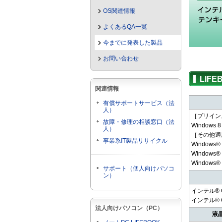
OS関連情報
よくあるQA一覧
今までに発表した製品
お問い合わせ
LIFE
関連情報
有償サポートサービス（法
人）
［プリイン
故障・修理の相談窓口（法
Windows 8
人）
［その他適
事業系IT製品リサイクル
Windows®
Windows®
Windows®
サポート（個人向けパソコ
ン）
インテル® C
インテル® C
法人向けパソコン（PC）
液