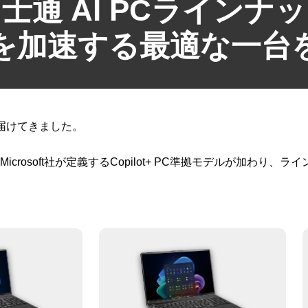
士通 AI PCラインナ
を加速する最適な一台
届けてきました。
icrosoft社が定義するCopilot+ PC準拠モデルが加わり