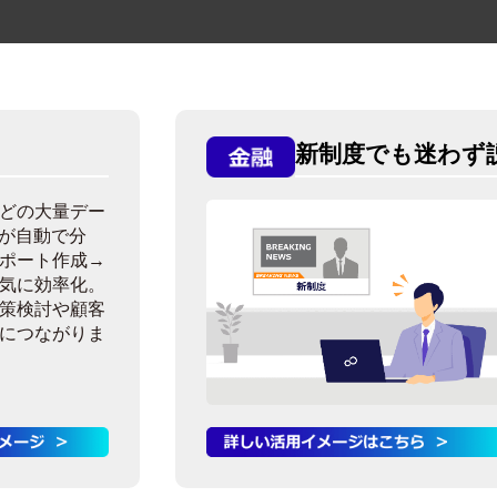
新制度でも迷わず
どの大量デー
otが自動で分
ポート作成→
気に効率化。
策検討や顧客
につながりま